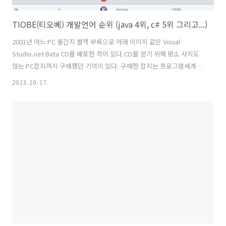
TIOBE(티오베) 개발언어 순위 (java 4위, c# 5위 그리고...)
2001년 어느 PC 월간지 별책 부록으로 아래 이미지 같은 Visual
Studio.net Bata CD를 배포한 적이 있다.CD를 얻기 위해 평소 사지도
않는 PC잡지까지 구매했던 기억이 있다. 구매한 잡지는 프로그램세계인
지 마이크로소프트웨어인지 가물가물 하지만... 찾아보니 프로그램세계
2023. 10. 17.
2001년 1월호에 Visual Studio.net 베타 CD가 부록으로 포함되어 있었
던 것 같다. 아마도 마이크로소프트웨어에도 그 당시 비슷한 포맷으로 배
포 되었을 것이다. 아무튼 당시 CD를 얻기 위해서 집 근처 서점 몇 개를
찾아 헤맸던 기억이 난다. 구입하려 했던 시기가 이미 다음달 호 발간이
얼마 남지 않았던 터라 정말 어렵게 구했었다. 출처 :
https://bbs.ruliweb.com/hobby/boar..