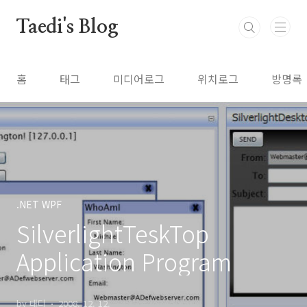
본문 바로가기
Taedi's Blog
홈
태그
미디어로그
위치로그
방명록
.NET WPF
SilverlightTeskTop
Application Program
by 태디
2008. 12. 12.