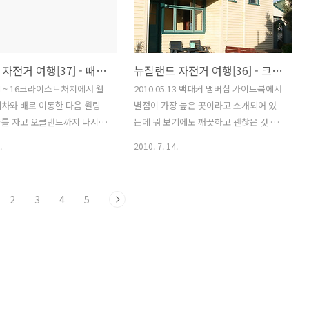
라의 SKY 대학교들과 비교하
은 산이지만 오클랜드 주변을 한 눈에 볼
위는? 오클랜드 도메인 럭비고교
수 있는 전망대가 있다. 또 오클랜드를 찾
같은데 주말에 경기를 한다. 선
는 관광객들이 빠짐없이 들리는 곳중에
모와 팀감독, 코치들의 응원
하나이기도 하다. 괜히 발품만 팔았다고
뉴질랜드 자전거 여행[37] - 때로는 기대보다는 실망감이 더 클때도 있다.
뉴질랜드 자전거 여행[36] - 크라이스트처치(부제:뉴질랜드에서 한국문화에 대한 인식)
인 전체를 뒤흔든다. 종목은
생각했는데... 우연히 이런 곳을 볼수 있
우리나라 학생들이 운동장에서
는 행운이 찾아왔다. 물어물어 찾아서 산
.14 ~ 16크라이스트처치에서 웰
2010.05.13 백패커 맴버십 가이드북에서
기를 보는 듯하다. 모든 선수
입구까지 갈 수 있었다. 산을 찾는 사람들
차와 배로 이동한 다음 월링
별점이 가장 높은 곳이라고 소개되어 있
함과 최선을 다하려는 노력이
을 위해서 방행을 표시해 두었다. 한 10여
루를 자고 오클랜드까지 다시
는데 뭐 보기에도 깨끗하고 괜찮은 것 같
하는 것 같았다. 한쪽에선..
분 올라왔을까.....
 버스를 타고 간다. 총 이틀
았다. 다만 크라이스트처치 다운타운과
.
2010. 7. 14.
간이 소요된다.지루하고 피곤하
거리가 좀 멀다... 걸어서 20분정도 이것
도 재미있을 것 같다.크라이
저것 볼거리 구경하면서 걸어다니면 괜찮
서 오클래드까지 비행기를 타
은 거리이다. 지붕이 없는 밖에 자전거를
2
3
4
5
시간 반 정도 걸리고 가격도 버
새워두었는데 괜찮을지 모르겠다. 아침저
동보다 저렴하다. 이런 좋으
녁으로 일교차가 심해서 자전거에 물방울
음에도 육로로 이동하려는 이유
이 맺히기때문에 프레임이나 부속에 문제
 자전거를 실어야 하는데 포장
가 될 것이기에 걱정이 된다. 길을 가고 있
가 걸렸고, 또 느릿느릿 가는
는데 퀸스타운에서 만났던 베트남친구를
생각하여 결정을 하게 됐다.
크라이스트처치에서 다시 만났다. 이 큰
..어제 퀸스타운에서 만났던 베
도시에서 아주 우연하게 말이다. 마운트