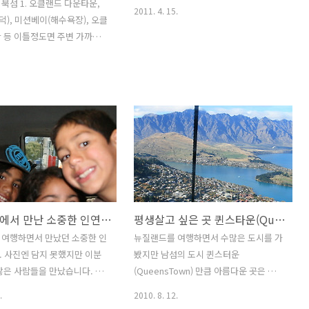
북섬 1. 오클랜드 다운타운,
2011. 4. 15.
덕), 미션베이(해수욕장), 오클
 등 이틀정도면 주변 가까운
로 둘러볼 수 있으며 버스 같
잘 되어 있습니다. Mt. 이든
베이쪽 해변등에서 오클랜드 다
스카이라인도 감상할 수 있습니
헤밀턴 헤밀턴은 오클랜드, 크라이
웰링턴 다음으로 큰 도시입니
라의 대전처럼 교통의 요충지
거리에 헤밀턴 가든(식물원)
루코스로 둘러볼 수 있습니다.
입니다. 3. 로토루아 우리나라
뉴질랜드에서 만난 소중한 인연들...
평생살고 싶은 곳 퀸스타운(QueensTown)
처럼 뉴질랜드 원주민인 마우리
있는 마을(와카레와레와 황열
 여행하면서 만났던 소중한 인
뉴질랜드를 여행하면서 수많은 도시를 가
KAREWAREWA)을 둘러볼 수
 사진엔 담지 못했지만 이분
봤지만 남섬의 도시 퀸스터운
통공연 및 문화도 체험할 수 있
많은 사람들을 만났습니다. 한
(QueensTown) 만큼 아름다운 곳은 없었
온천에서 스파를 즐길..
면 꼭 연락한다는 약속을 했
습니다. 뉴질랜드 어느곳 하나 아름답지
.
2010. 8. 12.
어떤분에게도 내가 먼저 연락
않은 곳이 없지만 그중에서도 단연 퀸스