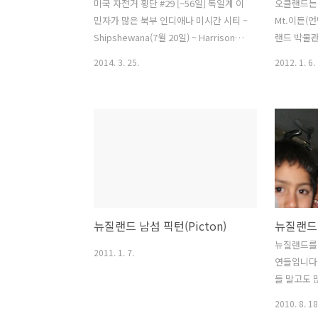
미국 자전거 횡단 #29 [~56일] 독일계 이
오클랜드는 
민자가 많은 북부 인디애나 미시간 시티 ~
Mt.이든(언
Shipshewana(7월 20일) ~ Harrison
랜드 박물관
Lake State Park(7월 21일) 나무들이 많
곳을 자전거
2014. 3. 25.
2012. 1. 6.
고 그 사이사이 집들이 있는 한적한 곳을
은 교통편도 
지나왔다. 어제 게리(Gary)를 지나온 이
이나 미션
후부터는 농가 지역이 나왔는데 이곳부터
운타운의 
는 백인이 많이 거주하는 지역이다. 갑자
다. 2. 
기 GPS가 꺼져 버렸다 배터리를 새것으
스트처치, 
로 넣은 줄 알았는데 그게 아닌것 같았다.
다. 우리나
배터리를 교체하려고 커버를 여는 순간
이며 가까운
안에 있던 메모리 카드가 풀숲으로 날아
이 있어 하
가 버렸다. 이거 갑자기 앞이 노래진다. 메
입장은 무료
뉴질랜드 남섬 픽턴(Picton)
모리 카드가 없어도 GPS로그는 기록이
의 민속촌
되지만 지도를 볼 수 없기 때문에 눈 뜬 장
족이 살고 
뉴질랜드를
2011. 1. 7.
님이 된것이나 마찬가지다. 이리저리 찾
지대:WHA
연들입니다.
아봤지만 눈에 보이질 않았다. 검..
있으며, 전
들 말고도 
으며, 유황
국에 돌아가
2010. 8. 18
지만 아직 