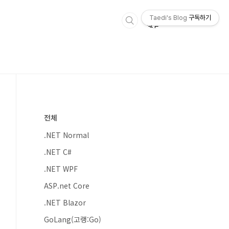
Taedi's Blog
구독하기
전체
.NET Normal
.NET C#
.NET WPF
ASP.net Core
.NET Blazor
GoLang(고랭:Go)