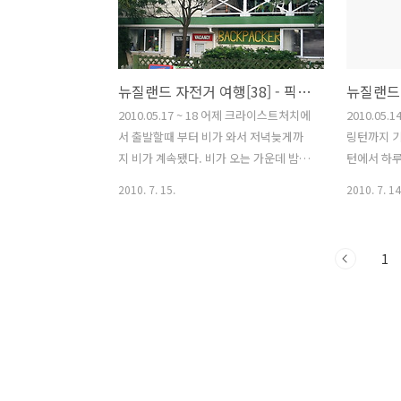
에 2달러이다... 지난번에 인터넷으로 항
학교 우리나
공권 예약했던 사이트에 전화를 걸어서
면... 우
최대한으로 일정을 줄여보려고 했는데 전
리그 인것 
화연결이 계속 실패했다. 인터넷으로 가
수들의 학부
뉴질랜드 자전거 여행[38] - 픽턴 찍고 오클랜드 이동
능한지 알아봤는데 그것도 안된다. 어쩌
소리가 도메
다 간 PC방에 스카이프가 무료라고 해서
다르지만 
2010.05.17 ~ 18 어제 크라이스트처치에
2010.05
어렵사리 인터넷전화로 연결이 됐다. 약 2
하는 축구경
서 출발할때 부터 비가 와서 저녁늦게까
링턴까지 기
주전에 전화했을때는 표가 없어서 일정을
들이 진지
지 비가 계속됐다. 비가 오는 가운데 밤
턴에서 하
압당기는데 어렵다고 했는데..
눈빛으로 말
10시가 넘어서 픽턴에 도착했다. 크라이
오클랜드까지
2010. 7. 15.
2010. 7. 14
스트처이의 i-Site에서 밤늦게 도착할것
의 이동시
에 대비해 미리 백패커를 예약해 두었다.
겠지만 그래
한 달전 남섬에 도착했을때는 픽턴을 건
스트처치에
1
너뛰고 블랜하임으로 넘어갔었다. 이번엔
고 가면 1
아직 페리출발시간 까지 시간적 여유가
스와 페리이
있어서 픽턴주변을 돌아봤다. 페리터미널
점들이 있
진입로. 남섬과 북섬사이를 2개의 회사에
는비행기에
서 페리를 운영하는데 페리터미널도 각각
과 운반문제
2군데로 나누어져 있다. 픽턴 i-Site 픽턴
것도좋다고 
해변가(Picton Foreshore) 이곳 주변에
빈둥빈둥..