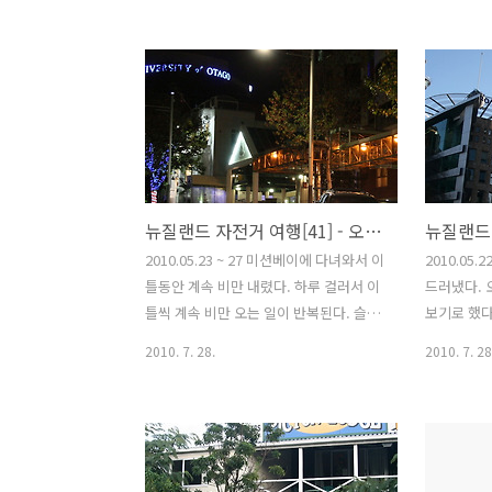
한 사람은 
같은 숙소에
던 칠례 친
습니다. 답
금은 그 
다. 아무튼
을 소개하겠
안 있다가 
뉴질랜드 자전거 여행[41] - 오클랜드 둘러보기(3)
릎때문에 
잊어버리고 
2010.05.23 ~ 27 미션베이에 다녀와서 이
2010.05
가 에 초대
틀동안 계속 비만 내렸다. 하루 걸러서 이
드러냈다. 
식같이 정
틀씩 계속 비만 오는 일이 반복된다. 슬슬
보기로 했다
다. 노년에
한국으로 돌아갈 스케즐 조정때문에 걱정
인 오클랜
2010. 7. 28.
2010. 7. 28
이 작은 목장
이 되기 시작했다. 현시점에서 2주를 이곳
계획이다. 
에서 더 있어야 하는데... 조금 막막했다.
인마트이다.
로밍으로 해간 휴대폰도 자동이채가 안되
이 그려져 
었는지 벌써 3주째 먹통이 된지 오래다.
족히 된듯 
공중전화로 국제전화 거는데 5분 한통화
수제들이 모