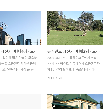
없었습니다. 다만 웰링턴에서
타운은 누구나 살고 싶은 그런 도시가 아
서 3일동안 룸메이트로 있었
닐까 생각이 되어질 정도로 아름다운 곳
구가 몇번 메일이 온적이 있었
입니다. 그곳을 잊지 못해 10일만에 또 다
장은 2~3번 하다가 못해서 지
시 방문했습니다. 맑은날 특히 아름답지
친구마저도 연락이 끊어졌습니
만 비가 올때도 그곳만의 특별한 매력이
 그동안 만났던 소중한 인연들
숨어 있습니다. 처음 방문했을때는 머무
습니다. 오클랜드에서 3일동
르는 일주일 동안 내내 비가 와서 실망을
자전거 여행을 시작한 첫날 무
했던 것도 사실이지만 시간이 지날수록
뉴질랜드 자전거 여행[40] - 오클랜드 둘러보기(2)
뉴질랜드 자전거 여행[39] - 오클랜드 돌아보기(1)
고생하다가 가는 길도 도중에
몸과 마음이 편안해지고 따듯해지는 곳입
뜻하지 않게 어느 시골의 민
니다. 그래서인지 평생을 이곳에서 살아
.22 3일만에 맑은 하늘이 모습을
2009.05.19 ~ 21 크라이스트에서 버스
를 받았고, 2박3일동안 정말 자
도 아깝지 않을 것이란 생각이 들기도 합
오늘은 오클랜드 외곽을 둘러
>> 배 >> 버스로 이동하면서 오클랜드까
성껏 보살펴 주셨던 분들입니
니다. 거리를 지나는 사람들에게서는 여
. 오클랜드에서 가장 큰 공원
지 3일 걸려 도착했다. 숙소에서 가까운
 자식들을 외지로 보내고 두분
유로움을 찾아볼 수 있고 여유로움에서
드 도메인과 미션베이를 둘러볼
대형마트를 가려고 나섰는데... 가려던 마
.
2010. 7. 28.
이 딸려..
생기는 그 곳 사람들..
생긴지 굉장히 오래된 듯한 한
트와는 정반대로 1시간 넘게 걸어왔다. 다
 1988년 서울올림픽 엠블럼
행히 길을 걷다가 한인마트를 발견하여
있는 것으로 보아 20년이상은
그곳에서 한국실료품을 구입을 했는데 식
싶다. 대여용 자전거 오클랜드
료품 사장님이 근처에 좋은 곳이 있다고
여 있다는 오클랜드 종합 대
해서 찾은 곳이 마운트 이든이다. 높지 않