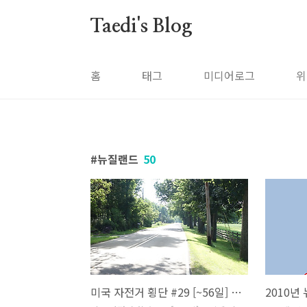
본문 바로가기
Taedi's Blog
홈
태그
미디어로그
위
뉴질랜드
50
미국 자전거 횡단 #29 [~56일] 독일계 이민자가 많은 북부 인디애나