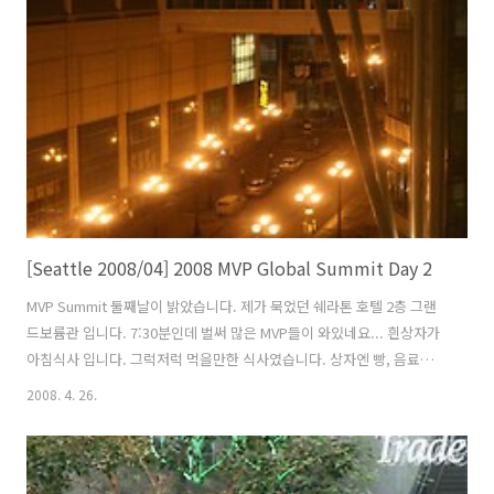
[Seattle 2008/04] 2008 MVP Global Summit Day 2
MVP Summit 둘째날이 밝았습니다. 제가 묵었던 쉐라톤 호텔 2층 그랜
드보륨관 입니다. 7:30분인데 벌써 많은 MVP들이 와있네요... 흰상자가
아침식사 입니다. 그럭저럭 먹을만한 식사였습니다. 상자엔 빵, 음료수,
커피, 유산균음료, 과일, 쿠키 등이 들어있었습니다. 한용희 MVP님과 송
2008. 4. 26.
기수 MVP님입니다. 아침부터 카메라를 들이대니 무척 당황해 하셨습니
다. 출근시간인데 서울처럼 복잡하지는 않은 것 같습니다. 한국의 여느
토요일 아침 같아요... 드디어 마이크로소프트 본사로 가는 셔틀 버스입
니다. 우리가 가는곳은 MSCC(Microsoft Conference Center)입니다.