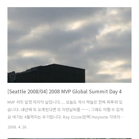
았습니다. 평소에는 홈리스를 보면 그냥 피하기 일쑤였는데... 이날은 우
리가 더 무서워 보이지 않았을까 합니다. 지난 번에 소개했던 오래된 스
파게티 공장이라는 레스토랑인데 왠지 값이 비쌀것 같아서... 구경만 했
습니다. 어둡고, 흐리고 비도 오고, 날씨는 춥고, 배는 고프고.... 결국 두
시간여를 헤매다가 타이풍의 레스토랑 타이픈이란 곳을 갔습니다. 저는
노란카레를 시켰는데... 역시... 맛은 상상 이상이였습니다. 우리나라의
카레..
[Seattle 2008/04] 2008 MVP Global Summit Day 4
MVP 서밋 일정 마지막 날입니다.... 오늘도 역시 하늘은 잔뜩 찌푸려 있
습니다. 내년에 또 오게된다면 또 이런날씨를 ㅡㅡ; 그래도 어쩔 수 없어
요 여기는 4월까지는 우기랍니다. Ray Ozzie(왼쪽) Keynote 각국의
MVP들의 질문이 이어졌습니다. Steve Ballmer Keynote 빌 게이츠의
2008. 4. 26.
MVP 공식 Keynote 는 2007년이 마지막이었습니다. 그래서 더욱 아쉬