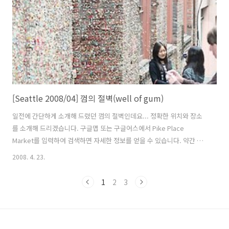
폰..
[Seattle 2008/04] 껌의 절벽(well of gum)
일전에 간단하게 소개해 드렸던 껌의 절벽인데요... 정확한 위치와 장소
를 소개해 드리겠습니다. 구글맵 또는 구글어스에서 Pike Place
Market를 입력하여 검색하면 자세한 정보를 얻을 수 있습니다. 약간 비
탈진 언덕길인데 아래로 내려가서 왼쪽으로 돌면 바로 보입니다. 지하는
2008. 4. 23.
아니지만 건물 위에 지붕같은 것이 있어서 낮에도 좀 어둡습니다. 왼쪽벽
에는 껌으로 가득하고 오른쪽 벽에는 재미있는 벽화가 여러개 그려져 있
1
2
3
습니다. 더러운 걸작? 껌이 붙은 벽을 배경으로 사진을 찍는 사람이 많았
습니다. 이소롱? 참고로 이곳 시애틀에는 젊은 나이에 영화를 찍다가 요
절한 이소룡과 아들 브랜든 리의 묘가 있습니다. 10년전에 재미있게 봤
던 총알탄 사나이의 포스터입니다. 알 수 없는 다소 추상적인 그림들이