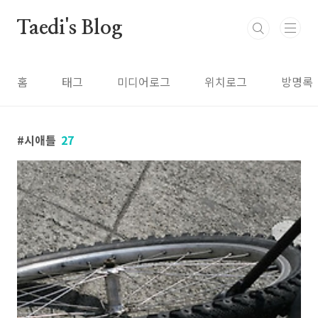
본문 바로가기
Taedi's Blog
홈
태그
미디어로그
위치로그
방명록
시애틀
27