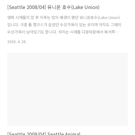
[Seattle 2008/04] 유니온 호수(Lake Union)
영화 시애틀의 잠 못 이루는 밤의 배경이 됐던 유니온호수(Lake Union)
입니다. 극중 톰 행크스가 살았던 수상가옥이 있는 곳이며 아직도 그때의
수상가옥이 남아있기도 합니다. 위치는 시애틀 다운타운에서 북서쪽에
위치해 있습니다. 시애틀 다운타운에서 이 곳까지 경전철이 다닙니다. 최
2008. 4. 28.
근에 새로 생긴 다리입니다. 출처 : 구글 왼쪽 가장 끝 집이 바로 영화 시
애틀의 잠 못 이루는 밤에서 톰 행크스가 살았던 수상가옥입니다. 출국하
기 하루 전날 갔습니다. 스페이스 니들 근처의 호텔에서 이곳까지 걸어서
30여분이 걸렸습니다. 톰 행크스가 살았던 수상가옥까지 가보고 싶었으
나 이날 날씨가 워낙 변덕스러워서 그냥 호텔로 돌아와야만 했습니다. 내
년에 갈기회가 있다면 다시 한 번 찾아가려고 합니다.
[Seattle 2008/04] Seattle Animal