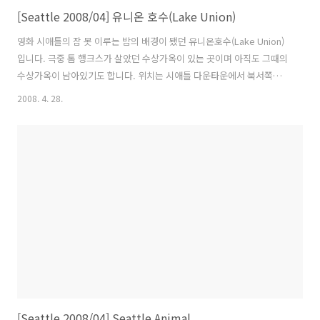
[Seattle 2008/04] 유니온 호수(Lake Union)
영화 시애틀의 잠 못 이루는 밤의 배경이 됐던 유니온호수(Lake Union)
입니다. 극중 톰 행크스가 살았던 수상가옥이 있는 곳이며 아직도 그때의
수상가옥이 남아있기도 합니다. 위치는 시애틀 다운타운에서 북서쪽에
위치해 있습니다. 시애틀 다운타운에서 이 곳까지 경전철이 다닙니다. 최
2008. 4. 28.
근에 새로 생긴 다리입니다. 출처 : 구글 왼쪽 가장 끝 집이 바로 영화 시
애틀의 잠 못 이루는 밤에서 톰 행크스가 살았던 수상가옥입니다. 출국하
기 하루 전날 갔습니다. 스페이스 니들 근처의 호텔에서 이곳까지 걸어서
30여분이 걸렸습니다. 톰 행크스가 살았던 수상가옥까지 가보고 싶었으
나 이날 날씨가 워낙 변덕스러워서 그냥 호텔로 돌아와야만 했습니다. 내
년에 갈기회가 있다면 다시 한 번 찾아가려고 합니다.
[Seattle 2008/04] Seattle Animal