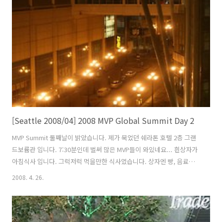
[Seattle 2008/04] 2008 MVP Global Summit Day 2
MVP Summit 둘째날이 밝았습니다. 제가 묵었던 쉐라톤 호텔 2층 그랜
드보륨관 입니다. 7:30분인데 벌써 많은 MVP들이 와있네요... 흰상자가
아침식사 입니다. 그럭저럭 먹을만한 식사였습니다. 상자엔 빵, 음료수,
커피, 유산균음료, 과일, 쿠키 등이 들어있었습니다. 한용희 MVP님과 송
2008. 4. 26.
기수 MVP님입니다. 아침부터 카메라를 들이대니 무척 당황해 하셨습니
다. 출근시간인데 서울처럼 복잡하지는 않은 것 같습니다. 한국의 여느
토요일 아침 같아요... 드디어 마이크로소프트 본사로 가는 셔틀 버스입
니다. 우리가 가는곳은 MSCC(Microsoft Conference Center)입니다.