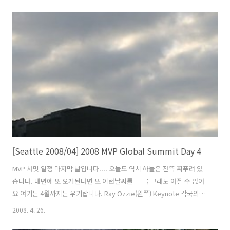
았습니다. 평소에는 홈리스를 보면 그냥 피하기 일쑤였는데... 이날은 우
리가 더 무서워 보이지 않았을까 합니다. 지난 번에 소개했던 오래된 스
파게티 공장이라는 레스토랑인데 왠지 값이 비쌀것 같아서... 구경만 했
습니다. 어둡고, 흐리고 비도 오고, 날씨는 춥고, 배는 고프고.... 결국 두
시간여를 헤매다가 타이풍의 레스토랑 타이픈이란 곳을 갔습니다. 저는
노란카레를 시켰는데... 역시... 맛은 상상 이상이였습니다. 우리나라의
카레..
[Seattle 2008/04] 2008 MVP Global Summit Day 4
MVP 서밋 일정 마지막 날입니다.... 오늘도 역시 하늘은 잔뜩 찌푸려 있
습니다. 내년에 또 오게된다면 또 이런날씨를 ㅡㅡ; 그래도 어쩔 수 없어
요 여기는 4월까지는 우기랍니다. Ray Ozzie(왼쪽) Keynote 각국의
MVP들의 질문이 이어졌습니다. Steve Ballmer Keynote 빌 게이츠의
2008. 4. 26.
MVP 공식 Keynote 는 2007년이 마지막이었습니다. 그래서 더욱 아쉬