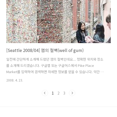
폰..
[Seattle 2008/04] 껌의 절벽(well of gum)
일전에 간단하게 소개해 드렸던 껌의 절벽인데요... 정확한 위치와 장소
를 소개해 드리겠습니다. 구글맵 또는 구글어스에서 Pike Place
Market를 입력하여 검색하면 자세한 정보를 얻을 수 있습니다. 약간 비
탈진 언덕길인데 아래로 내려가서 왼쪽으로 돌면 바로 보입니다. 지하는
2008. 4. 23.
아니지만 건물 위에 지붕같은 것이 있어서 낮에도 좀 어둡습니다. 왼쪽벽
에는 껌으로 가득하고 오른쪽 벽에는 재미있는 벽화가 여러개 그려져 있
1
2
3
습니다. 더러운 걸작? 껌이 붙은 벽을 배경으로 사진을 찍는 사람이 많았
습니다. 이소롱? 참고로 이곳 시애틀에는 젊은 나이에 영화를 찍다가 요
절한 이소룡과 아들 브랜든 리의 묘가 있습니다. 10년전에 재미있게 봤
던 총알탄 사나이의 포스터입니다. 알 수 없는 다소 추상적인 그림들이