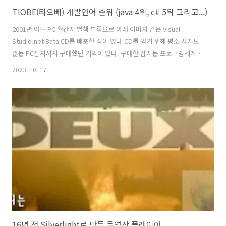
TIOBE(티오베) 개발언어 순위 (java 4위, c# 5위 그리고...)
2001년 어느 PC 월간지 별책 부록으로 아래 이미지 같은 Visual
Studio.net Bata CD를 배포한 적이 있다.CD를 얻기 위해 평소 사지도
않는 PC잡지까지 구매했던 기억이 있다. 구매한 잡지는 프로그램세계인
지 마이크로소프트웨어인지 가물가물 하지만... 찾아보니 프로그램세계
2023. 10. 17.
2001년 1월호에 Visual Studio.net 베타 CD가 부록으로 포함되어 있었
던 것 같다. 아마도 마이크로소프트웨어에도 그 당시 비슷한 포맷으로 배
포 되었을 것이다. 아무튼 당시 CD를 얻기 위해서 집 근처 서점 몇 개를
찾아 헤맸던 기억이 난다. 구입하려 했던 시기가 이미 다음달 호 발간이
얼마 남지 않았던 터라 정말 어렵게 구했었다. 출처 :
https://bbs.ruliweb.com/hobby/boar..
16년 전 Silverlight로 만든 동영상 플레이어