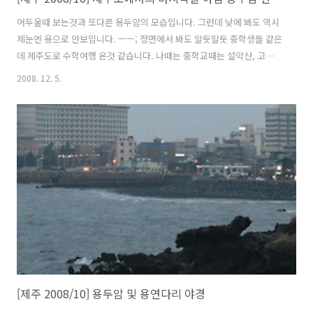
어두울때 보는것과 또다른 용두암의 모습입니다. 그런데 낮에 봐도 역시
제눈엔 용으로 안보입니다. ㅡㅡ; 정면에서 봐도 알듯말듯 중학생들 같은
데 제주도로 수학여행 온것 같습니다. 나때는 중학교때는 설악산, 고등학
교때는 경주였습니다. 요즘엔 제주도 아니면 해외로 간다지요... 세상 많
2008. 12. 5.
이 좋아진것 같아요. 초등학생인데 용두암을 그리네요... 제가 그림을 잘
몰라서, 대충 보기엔 잘 그리는것 같습니다. 저런그림을 크로키라 하나
요.. 대상의 특징을 파악하여 그리는 것이였던가... 아니면 말고... 사진찍
다가 학생들이 많이 몰려와서 얼른 자리를 피했습니다. 가까이에서 찍으
니 더 알아볼수 없네... 동전 넣고 보는 망원경입니다. 많이 낡아서 보이
지 않을것 같기도 하고... X시X나 항공 뱅기 X한항공 뱅기 외국인 커플..
[제주 2008/10] 용두암 및 용연다리 야경