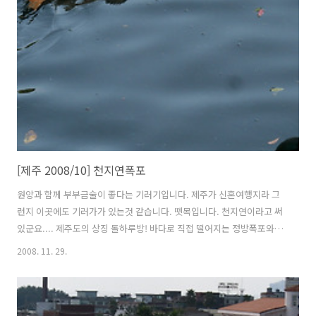
고 아름다운 한폭의 그림같기도 했습니다. 비록 차안에서 보는것으로 만
족했지만, 다음에는 해안일주도로를 따라 자전거로 가볼 작정입니다. 버
스기사아저씨에게 이것저것 여쭈어보면서 남은 제주도 일정과 코스를
지도와 같이 확인하면서 머리속에 ..
[제주 2008/10] 천지연폭포
원앙과 함께 부부금술이 좋다는 기러기입니다. 제주가 신혼여행지라 그
런지 이곳에도 기러가가 있는것 같습니다. 뗏목입니다. 천지연이라고 써
있군요.... 제주도의 상징 돌하루방! 바다로 직접 떨어지는 정방폭포와는
반대로 한참 안쪽으로 들어가야 볼 수 있습니다. 천지연폭포도 갈수기라
2008. 11. 29.
물이 많이 떨어지지 않고 있습니다. 여름에 가야 웅장한 광경을 볼 수 있
는데, 아쉽네요. 이미 천제연폭포를 시작으로 정방폭포, 천지연폭포까지
많이 봐서 그늘에 조금 앉아있다가 폭포를 빠져 나왔습니다. 시간이 많이
지체되어 다음목적지인 섭지코지까지 빨리 가기위해 천지연폭포에서 서