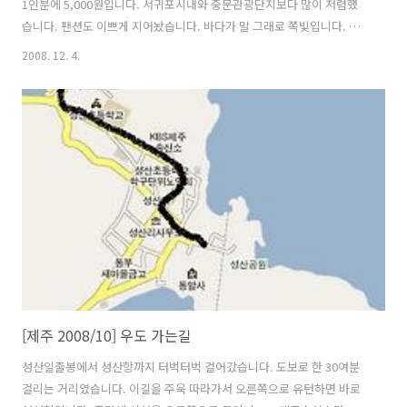
1인분에 5,000원입니다. 서귀포시내와 중문관광단지보다 많이 저렴했
습니다. 팬션도 이쁘게 지어놨습니다. 바다가 말 그래로 쪽빛입니다. 우
도항입니다. 조랑말 신토불이 : 몸과 땅은 둘이 될 수 없다. 우리몸에는 우
2008. 12. 4.
리땅에서 난게 좋다라는 뜻인가요.... 더 간단하게 요약하면 우리것이 좋
은것이여... 겠지요. 요즘엔 외국산이 국내산으로 둔갑한게 너무 많으니
믿고 먹을수가 있어야 말입니다. 판석은 우도팔경인 야항어범에 관한 석
서입니다. 야항어범(夜航漁帆) : 여름밤이 되면 고기잡이 어선들이 무리
를 지어 우도의 바다를 불빛으로 밝힌다. 이때가 되면 칡흙같이 어두운
날이라도 마을 안길은 그리 어둡지가 않ㅇ을 뿐만 아니라 밤 하늘까지도
밝은 및..
[제주 2008/10] 우도 가는길
성산일출봉에서 성산항까지 터벅터벅 걸어갔습니다. 도보로 한 30여분
걸리는 거리였습니다. 이길을 주욱 따라가서 오른쪽으로 유턴하면 바로