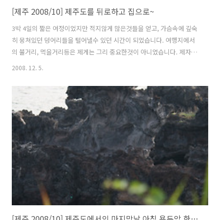
[제주 2008/10] 제주도를 뒤로하고 집으로~
3박 4일의 짧은 여정이었지만 적지않게 많은것들을 얻고, 가슴속에 깊숙
히 뭉쳐있던 덩어리들을 털어낼수 있던 시간이 되었습니다. 여행지에서
의 불거리, 먹을거리등은 제게는 그리 중요한것이 아니였습니다. 제자신
이 고생과 불편을 택했기에 도보와 대중교통을 이용해서 제주도를 한바
2008. 12. 5.
퀴 돌 수있었습니다. 무거운 배낭을 메고 돌아닌다다는게 불편하고 힘들
수도 있었지만 그리 큰 문제가 되진 않았습니다. 다만 한가지 후회가 된
다면, 왜! 한살이라도 어릴때 혼자 할 수 있는 여행을 하지 않았나 하는 점
입니다. 이제 제주도를 떠나야 할 시간이 됐습니다. 공항이 3.8킬로미터
도보로 한시간 정도 거리 되는것 같습니다. 4일내내 걸어서 제주도를 다
녔는데, 이정도 거리를 못걷겠어하고 또 지도만 보고 무작정 제주공항까
지 걸어갔습니다. ..
[제주 2008/10] 제주도에서의 마지막날 아침 용두암 한번 더