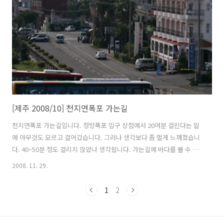
귀포터미널까지 가는 버스나 택시를 타야 했습니다. 제주도 택시비가 장
난이 아니기 때문에 서귀포시내까지 가는 버스를 탔습니다. 기사아저씨
가 서귀포구터미널까지는 ..
[제주 2008/10] 천지연폭포 가는길
천지연폭포 가는길입니다. 정방폭포 입구 상점에서 20여분 걸린다는 말
에 아무것도 모르고 걸어갔습니다. 그러나 생각보다 좀 멀게 느껴졌습니
다. 40~50분 정도 걸리지 않았나 생각됩니다. 가는길에 바다를 볼 수 있
는 전망대와 돌탑이 있었습니다. 사진작가들이 찍은 정방폭포와 천지연
2008. 11. 29.
폭포를 담은 사진도 전시되어 있었구요... 전망대에서 바라본 정방폭포
쪽 전경입니다. 음~ 정방폭포는 안보이네요. 정방폭포 내려가는 계단 제
1
2
주도의 서남쪽 해안가에는 주상절리가 길기 형성되어 있습니다. 아주 작
은 배를 타고 낚시를 하고 있습니다. 무엇을 잡고 있을까요? 제주도에는
저와 같이 혼자 배낭을 매고 도보나, 자전거, 스쿠터등을 이용해서 여행