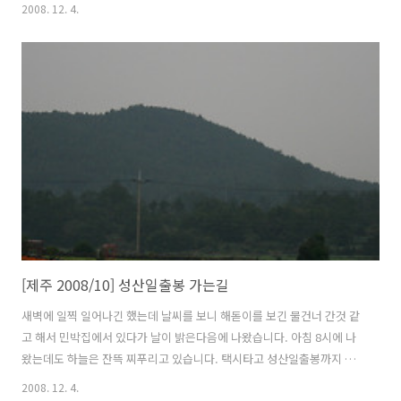
갔습니다. 돌계단이 계속 이어집니다. 제주도가 화산섬이라 돌도 구멍이
2008. 12. 4.
송송나있는 화산암입니다. 마을과 주차장이 한눈에 들어옵니다. 이날 날
씨는 정말 최악이었습니다. 바람도 많이 불고 올라가면 올라갈수록 계단
의 경사는 심해졌습니다. 다리도 후들후들... 매표소쪽을 보니 올라오는
사람이 한두사람씩 점점 많아졌습니다. 드뎌 정상입니다. 약간 실망 ㅡ
ㅡ; 이건 뭐 날씨도 좋지 않고, 안개만 자욱하게 끼고 최악이었습니다. 내
려오는 길에 아까 봤던 매점에서 음료수를 마시고 아주머니와 30여분 대
화를 나누다가 내려왔..
[제주 2008/10] 성산일출봉 가는길
새벽에 일찍 일어나긴 했는데 날씨를 보니 해돋이를 보긴 물건너 간것 같
고 해서 민박집에서 있다가 날이 밝은다음에 나왔습니다. 아침 8시에 나
왔는데도 하늘은 잔뜩 찌푸리고 있습니다. 택시타고 성산일출봉까지 가
면 얼마 않걸리지만 제주도를 대중교통과 도보로 일주를 해보자는 원칙
2008. 12. 4.