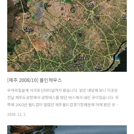
다. 등대에 있는 표지석입니다. 등대에서 아까 올라왔던 반대편에 있는
계단입니다. 헉 쳐다보는것마져 아찔할 정도습니다. 등대에서 성산일출
봉을 봤더니 이제서야 다른것에 방해를 받지 않고 성산일출봉 전체를 볼
수 있었습니다. 제주도의 상징 조랑말입니다. 풀뜯어먹는데 정신이 없는
것 같습니다. 놀랠까봐 ..
[제주 2008/10] 올인하우스
우여곡절끝에 서귀포신터미널까지 왔습니다. 밝은 대낮에 보니 이곳은
전날 제주도공항에서 공항버스를 탔던 버스에서 내린 곳이었습니다. 뒤
쪽에 2002년 월드컵이 열렸던 제주월드컵경기장때문에 어제 왔던 곳이
라는 것을 알았습니다. 시간이 3시가 다 되었기에 섭지코지까지 가려면
2008. 12. 2.
부지런히 가야 했습니다. 터미널에서 3시에 출발하는 차표를 끊었습니
다. 섭지코지 입구까지는 2시간 가까이 걸렸습니다. 제주 해안 일주도로
1132번을 따라 가는데, 지나가는 곳마다 차창밖으로 보이는 풍경은 멋있