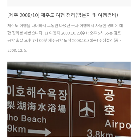
[제주 2008/10] 제주도 여행 정리(방문지 및 여행경비)
제주도 여행을 다녀와서 그동안 다녔던 곳과 여행에서 사용한 경비에 대
한 정리를 해봤습니다. 1) 여행지 2008.10.29(수) : 오후 5시 55분 김포
공항 출발 오후 7시 00분 제주공항 도착 2008.10.30(목) 주상절리(중문
관광단지) 여미지 식물원(중문관광단지) 천제연폭포(중문관광단지) 정방
2008. 12. 5.
폭포 천지연폭포 섭지코지 2008.10.31(금) 성산일출봉 우도 용두암 용
연(용연구름다리) 2008.11.01(토) 용두암 오후 1시 05분 제주공항 출발
오후 2시 00분 김포공항 도착 2) 비용정산 2008.10.29 저녁식사 : 6,000
공항리무진버스 : 4,900 음료수 : 1,000 택시 : 5,000 숙박(팬션) : 40,000
항공운임 : 37,000(아시아나 항공마일리지 이용, 공항이용료 ..