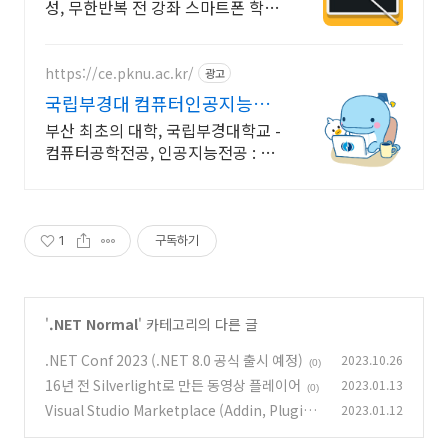
성, 무한반복 전 강좌 스마트폰 학습
가능
https://ce.pknu.ac.kr/
광고
국립부경대 컴퓨터인공지능학
부
부산 최초의 대학, 국립부경대학교 -
컴퓨터공학전공, 인공지능전공 : 과
학기술정보통신부 소프트웨어중심
대학 선정 (187억원 지원)
1
구독하기
'
.NET Normal
' 카테고리의 다른 글
.NET Conf 2023 (.NET 8.0 공식 출시 예정)
2023.10.26
(0)
16년 전 Silverlight로 만든 동영상 플레이어
2023.01.13
(0)
Visual Studio Marketplace (Addin, Plugi
2023.01.12
n...)
(0)