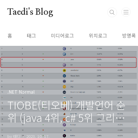
본문 바로가기
Taedi's Blog
홈
태그
미디어로그
위치로그
방명록
.NET Normal
TIOBE(티오베) 개발언어 순
위 (java 4위, c# 5위 그리
고...)
by 태디
2023. 10. 17.