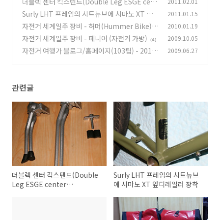
더블렉 센터 킥스텐드(Double Leg ESGE cent
2011.02.01
(28)
er kickstand)
Surly LHT 프레임의 시트뉴브에 시마노 XT 앞
2011.01.15
(3)
디레일러 장착
자전거 세계일주 장비 - 허머(Hummer Bike)
2010.01.19
(6)
자전거 세계일주 장비 - 페니어 (자전거 가방)
2009.10.05
(6)
(4)
자전거 여행가 블로그/홈페이지(103팀) - 2017.
2009.06.27
03.16
(20)
관련글
더블렉 센터 킥스텐드(Double
Surly LHT 프레임의 시트뉴브
Leg ESGE center
에 시마노 XT 앞디레일러 장착
kickstand)