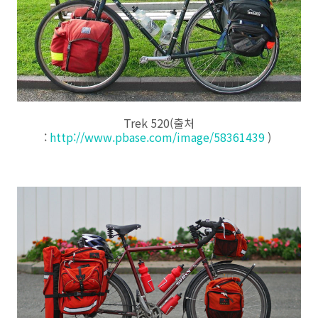
Trek 520(출처
:
http://www.pbase.com/image/58361439
)