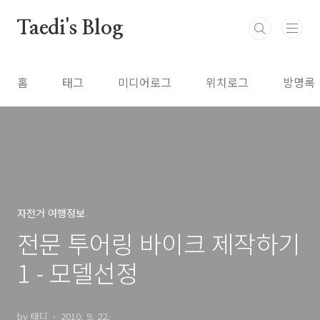
본문 바로가기
Taedi's Blog
홈
태그
미디어로그
위치로그
방명록
자전거 여행정보
전문 투어링 바이크 제작하기
1 - 모델선정
by 태디
2010. 9. 22.