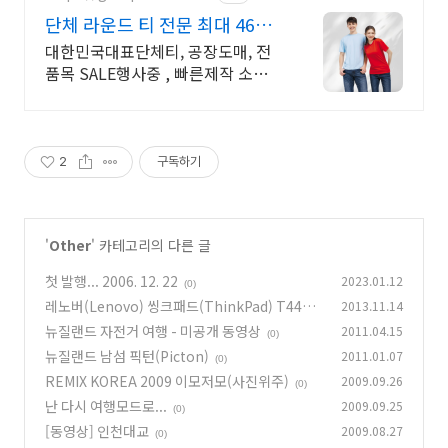
단체 라운드 티 전문 최대 46%
할인 이벤트!
대한민국대표단체티, 공장도매, 전
품목 SALE행사중 , 빠른제작 소량부
터 대량까지
2
구독하기
'
Other
' 카테고리의 다른 글
첫 발행... 2006. 12. 22
2023.01.12
(0)
레노버(Lenovo) 씽크패드(ThinkPad) T440P
2013.11.14
개봉기
뉴질랜드 자전거 여행 - 미공개 동영상
2011.04.15
(0)
(0)
뉴질랜드 남섬 픽턴(Picton)
2011.01.07
(0)
REMIX KOREA 2009 이모저모(사진위주)
2009.09.26
(0)
난 다시 여행모드로...
2009.09.25
(0)
[동영상] 인천대교
2009.08.27
(0)