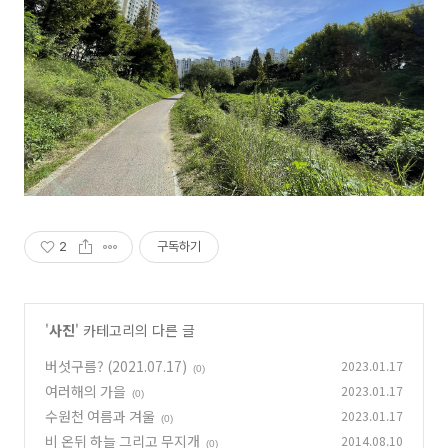
2
구독하기
'
사진
' 카테고리의 다른 글
버섯구름? (2021.07.17)
2023.01.17
(0)
여러해의 가을
2023.01.17
(0)
수원천 여름과 겨울
2023.01.17
(0)
비 온뒤 하늘 그리고 무지개
2014.08.10
(0)