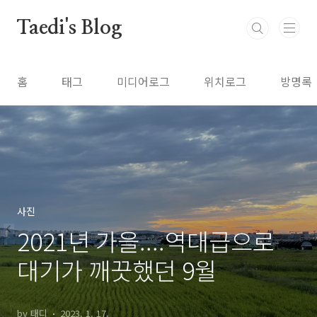
본문 바로가기
Taedi's Blog
홈
태그
미디어로그
위치로그
방명록
사진
2021년 가을....역대급으로
대기가 깨끗했던 9월
by 태디
2023. 1. 17.