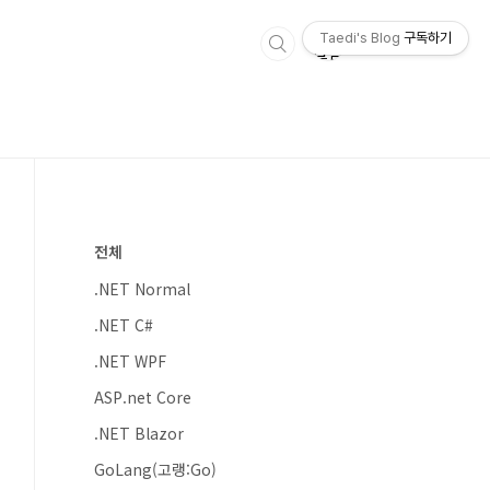
Taedi's Blog
구독하기
전체
.NET Normal
.NET C#
.NET WPF
ASP.net Core
.NET Blazor
GoLang(고랭:Go)