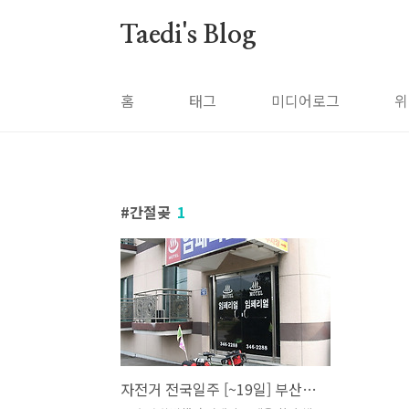
본문 바로가기
Taedi's Blog
홈
태그
미디어로그
위
간절곶
1
자전거 전국일주 [~19일] 부산을 돌아서 간절곶까지 109.5km