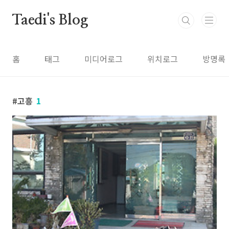
본문 바로가기
Taedi's Blog
홈
태그
미디어로그
위치로그
방명록
고흥
1