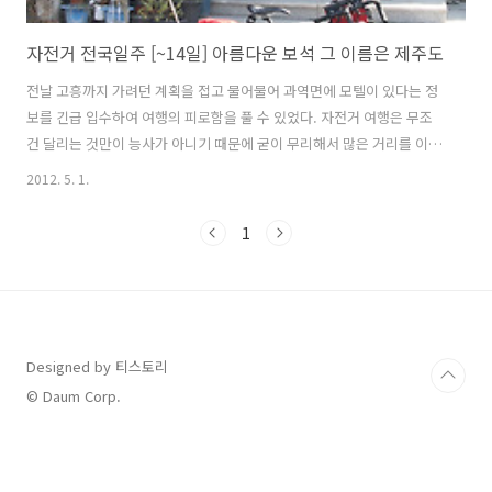
자전거 전국일주 [~14일] 아름다운 보석 그 이름은 제주도
전날 고흥까지 가려던 계획을 접고 물어물어 과역면에 모텔이 있다는 정
보를 긴급 입수하여 여행의 피로함을 풀 수 있었다. 자전거 여행은 무조
건 달리는 것만이 능사가 아니기 때문에 굳이 무리해서 많은 거리를 이동
할 필요가 없거니와 여행의 즐거움을 맛보지 못하면서 나 스스로 피곤함
2012. 5. 1.
을 몰고 다닐 필요는 없는 것이다. 오늘은 가야할 거리가 멀지 않아서 천
천히 즐기면서 갈 수 있 을 것 같다. 어제 점심이후 식사다운 식사를 하지
1
못했는데 과역면을 지나자 바로 휴게소가 보였다. 요것이 바로 진수성찬!
금강산도 식후경이라 했다. 배고픈들 눈 앞에 보이는 것들이 무슨 소용인
가 말이다. 필요할때 식사를 해야 에너지들이 몸안에 충만하고 기와 혈기
가 몸 구석구석을 돌고 돌아 몸상태가 최상이 되었을때 눈으로 들어오는
모든 사물..
Designed by 티스토리
© Daum Corp.