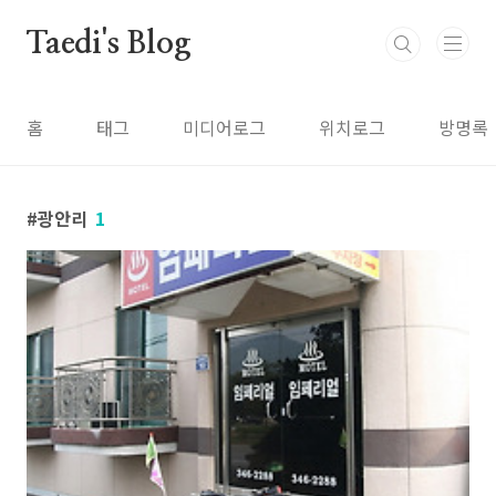
본문 바로가기
Taedi's Blog
홈
태그
미디어로그
위치로그
방명록
광안리
1