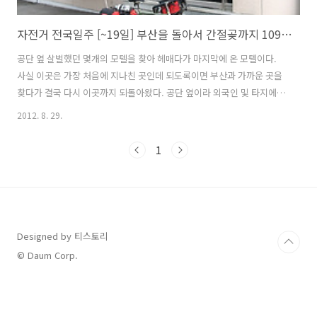
자전거 전국일주 [~19일] 부산을 돌아서 간절곶까지 109.5km
공단 옆 살벌했던 몇개의 모텔을 찾아 헤매다가 마지막에 온 모텔이다.
사실 이곳은 가장 처음에 지나친 곳인데 되도록이면 부산과 가까운 곳을
찾다가 결국 다시 이곳까지 되돌아왔다. 공단 옆이라 외국인 및 타지에서
온 노동자들이 장기 거주를 하고 있는 모텔이 많았다. 분위기도 살벌해서
2012. 8. 29.
2~3군대의 모텔을 들어갔다가 두려움때문에 나왔다. 자전거 여행을 하
면서 보통 자전거는 방까지 가지고 들어 갔는데 이곳에선 가지고 들어가
1
지 말라고 하였다. 카운터앞에 나두면 가져가는 사람 없이 주인이 잘 지
켜본다고 했다. 잘때까지도 모텔 복도를 몇번이고 문열고 나와서 내 자전
거의 상태를 살폈다. 새벽에 화장실 때문에 깨면 그때도 역시 모텔방문을
열고 복도에 있는 자전거를 확인했다. 다행히 자전거는 아침까지 그자리
에 있어 주었다..
Designed by 티스토리
© Daum Corp.