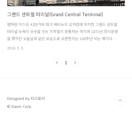
그랜드 센트럴 터미널(Grand Central Terminal)
맨하탄 이스트 42번가와 파크 에비뉴의 교차점에 위치한 그랜드 센트럴
터미널 뉴욕의 곳곳을 잇는 지하철이 관통하는 역이며 1871년 정식운영
을 했지만 오늘날과 같은 모습으로 오픈한지는 100주년 되는 해이다.
(2018년 기준 105년) 철도가 번성했던 20세기 초에는 모든 열차와 사람
2018. 5. 9.
들이 모여드는 중심이 됐지만미국 전역으로 고속도로가 개통되면서 본
격적인 자동차 시대가 열렸고 철도는 점차 쇄퇴했다 그러나 아직도 철도
1
의 역활은 본연에 충실하고 있다. 실래로 들어가면 역사의 웅잠함이 고스
란히 들어나고 지나가는 사람들은 절로 고개를 천장으로 항햐게 된다. 세
월이 많이 지났지만 역사안의 모습은 수십년동안 바뀌지 않고 옛모습을
고수하고 있고 전통과 현대의 멋이 잘 어울어져 있다. 터미널과 처첨단
기기인 스마트폰이..
Designed by 티스토리
© Daum Corp.