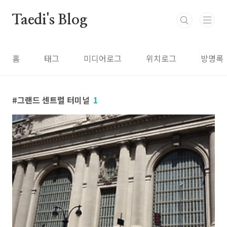
본문 바로가기
Taedi's Blog
홈
태그
미디어로그
위치로그
방명록
그랜드 센트럴 터미널
1