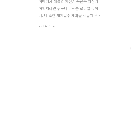
아메리카 대륙의 자전거 종단은 자전거
여행자라면 누구나 꿈꿔본 로망일 것이
다. 나 또한 세계일주 계획을 세울때 루트
에 있던 곳이기도 하다. 물론 아직 떠나지
2014. 3. 28.
는 못했지만 언젠가는 이루고 싶은 버킷
리스트이다. 그래서 TV에서 남미 관련 방
송이나 다큐멘터리를 방영할 경우 꼼꼼하
게 챙겨보는 편이다. 엄홍길 대장님이 출
연하는 월드컵 특집 안데스 8,000km 1부
- 적도, 생명의 땅 - 편에서 에콰도르의 코
토팍시 산을 트렉킹 후 만난 자전거 여행
자와의 잠깐의 조우가 있었다. 코토팍시
산(Cotopaxi)은 해발 5,897m이며 에콰
도르 안데스 산맥에 있다. 활화산이며 산
정상에는 만년설이 쌓여있다. 케추아 족
원주민은 코토팍시 화산을 달의 산 이라
해서 신성하게 여긴다고 한다. 구글맵 :
http://goo.g..