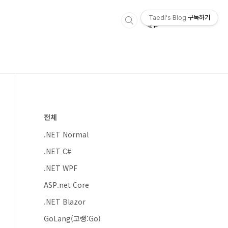
Taedi's Blog
구독하기
전체
.NET Normal
.NET C#
.NET WPF
ASP.net Core
.NET Blazor
GoLang(고랭:Go)