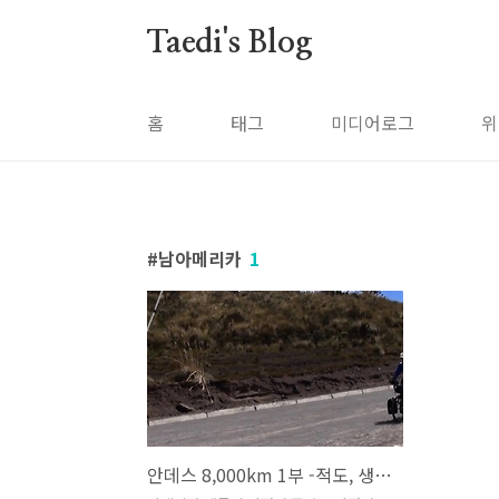
본문 바로가기
Taedi's Blog
홈
태그
미디어로그
위
남아메리카
1
안데스 8,000km 1부 -적도, 생명의 땅- 편에 나온 세계일주 자전거 여행자