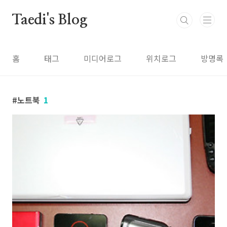
본문 바로가기
Taedi's Blog
홈
태그
미디어로그
위치로그
방명록
노트북
1