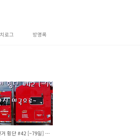
치로그
방명록
미국 자전거 횡단 #42 [~79일] 다시 미국으로~