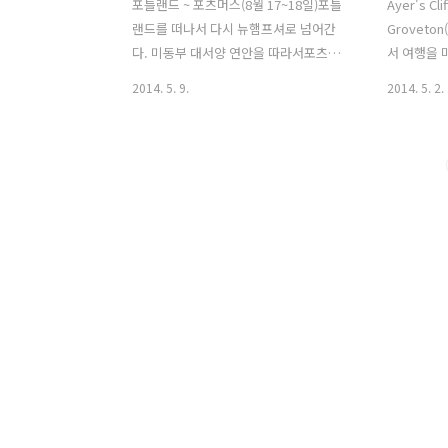
포틀랜드 ~ 포츠머스(8월 17~18일)포틀
Ayer's Cl
랜드를 떠나서 다시 뉴햄프셔로 넘어간
Groveto
다. 미동부 대서양 연안을 따라서포츠머
서 여행을 
스, 보스턴, 뉴욕까지 내려갈 계획이다.
넘어간다. 
2014. 5. 9.
2014. 5. 2.
다시 또 주말이 다가왔다.뉴햄프셔 바닷
리 되지만 
가에는 주말이 되면 많은 사람들이 찾아
나 즐거웠다
오기 때문에 캠핑장과 모텔등대부분 가격
트, 몬트리
이 비싸거나 예약이 다 차서 구하기조차
시 가보고 
쉽지 않다.그래서 되도록이면 웜샤워를
많지 않기에
이용하려고 사전에 미리 연락을 해 두었
발 준비를 
고 다행히잠자리 때문에 걱정하지 않아도
해 새벽이
됐다.포츠머스 웜샤워 호스트와 인사를
부담감이 
하고 떠나는데 점심때 먹으라고 샌드위치
를 하지 않
까지싸주었다. 조건없이 베풀어 주는 이
해 들어갔다
들의 마음에 항상 고마움을 느낀다. 웜샤
이용하지 
워 호스트의 집 와관인데 아담하고 산뜻
용했다. 메
해 보여서 좋아 보인다. 나도 이런집을짓
문하는 것으
고 싶은데... 우선 땅이 없으니 꿈은 요원
다가 맛없으
할 것 같다.포츠..