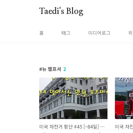
본문 바로가기
Taedi's Blog
홈
태그
미디어로그
위
뉴 햄프셔
2
미국 자전거 횡단 #45 [~84일] 절대 잊어서는 안될 포츠머스