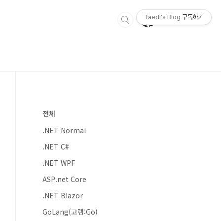
Taedi's Blog
구독하기
전체
.NET Normal
.NET C#
.NET WPF
ASP.net Core
.NET Blazor
GoLang(고랭:Go)