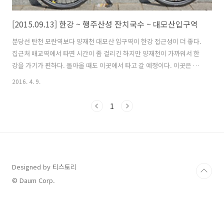
[2015.09.13] 한강 ~ 행주산성 잔치국수 ~ 대모산입구역
분당선 탄천 모란역보다 양재천 대모산 입구역이 한강 접근성이 더 좋다.
집근처 매교역에서 타면 시간이 좀 걸리긴 하지만 양재천이 가까워서 한
강을 가기가 편하다. 돌아올 때도 이곳에서 타고 갈 예정이다. 이곳은 강
남권에 위치해 있으면서 개천과 주변에 산이 있어 자연환경 여건이 좋다.
2016. 4. 9.
살고 있는 지역 주민에게는 매우 좋은 주거 환경이다. 아직도 덥긴 하지
만 라이딩 하기에는 괜찮은 날씨다. 탄천합수부 어느정도 라이딩을 하니
1
점차 더워지고 배가 고파진다. 일요일이라 라이딩 하는 사람들도 많고 한
강이 북적북적 하다. 역시 이런곳은 혼자 오면 안되는데 얼른 먹고 자리
를 떳다. 라이더들에게 유명한 행주산성 국수를 먹기 위해 반포대교 밑
잠수교를 건넜다. 반포대교 분수 한강 북단 자전거 도로는 남단보다는 비
교적 한산하..
Designed by 티스토리
© Daum Corp.