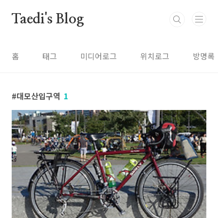
본문 바로가기
Taedi's Blog
홈
태그
미디어로그
위치로그
방명록
대모산입구역
1