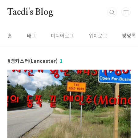
본문 바로가기
Taedi's Blog
홈
태그
미디어로그
위치로그
방명록
랭카스터(Lancaster)
1