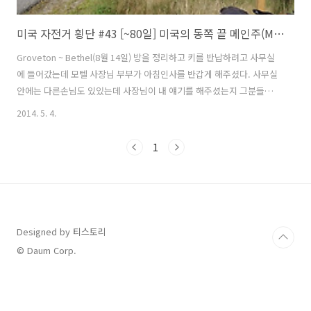
미국 자전거 횡단 #43 [~80일] 미국의 동쪽 끝 메인주(Maine)
Groveton ~ Bethel(8월 14일) 방을 정리하고 키를 반납하려고 사무실
에 들어갔는데 모텔 사장님 부부가 아침인사를 반갑게 해주셨다. 사무실
안에는 다른손님도 있있는데 사장님이 내 얘기를 해주셨는지 그분들과
도 인사를 나누었다. 아주머니가 따듯한 커피도 타주시고 오늘은 어디로
2014. 5. 4.
갈건지 물으셨다. 메인주로 갈거라고 하니까 옆에 계신 사장님이 근처에
산이 있는데 거기 가보지 않겠냐고 하신다. 산이름이 워싱턴(Mt.
1
Washington / 1917m)이라는 이름의 산인데 정상까지 자전거를 타고
올라갈 수 있다고 하신다. 높냐고 물어보니 지도를 보여주시면서 손동작
으로 높낮이를 설명해 주셨다. 옆에 있던 손님도 덩달아 부추기는데 하마
터면 넘어갈뻔했다. ㅋㅋ 콜로라도를 넘어온 이후로는 산이면 경기할거
같아 ..
Designed by 티스토리
© Daum Corp.