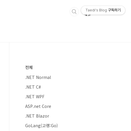
Taedi's Blog
구독하기
전체
.NET Normal
.NET C#
.NET WPF
ASP.net Core
.NET Blazor
GoLang(고랭:Go)