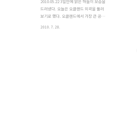
2010.05.22 3일만에 맑은 하늘이 모습을
드러냈다. 오늘은 오클랜드 외곽을 둘러
보기로 했다. 오클랜드에서 가장 큰 공원
인 오클랜드 도메인과 미션베이를 둘러볼
2010. 7. 28.
계획이다. 생긴지 굉장히 오래된 듯한 한
인마트이다. 1988년 서울올림픽 엠블럼
이 그려져 있는 것으로 보아 20년이상은
족히 된듯 싶다. 대여용 자전거 오클랜드
수제들이 모여 있다는 오클랜드 종합 대
학교 우리나라의 SKY 대학교들과 비교하
면... 우위는? 오클랜드 도메인 럭비고교
리그 인것 같은데 주말에 경기를 한다. 선
수들의 학부모와 팀감독, 코치들의 응원
소리가 도메인 전체를 뒤흔든다. 종목은
다르지만 우리나라 학생들이 운동장에서
하는 축구경기를 보는 듯하다. 모든 선수
들이 진지함과 최선을 다하려는 노력이
눈빛으로 말하는 것 같았다. 한쪽에선..