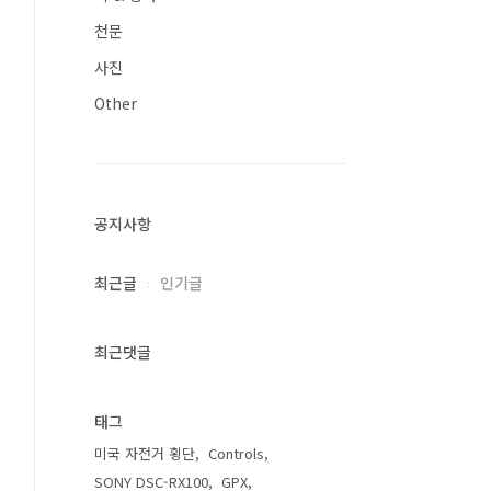
천문
사진
Other
공지사항
최근글
인기글
최근댓글
태그
미국 자전거 횡단
Controls
SONY DSC-RX100
GPX