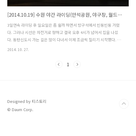
[2014.10.19] 수원 야간 라이딩(만석공원, 야구장, 월드컵 경기장, 수원화성)
3일연속 라이딩 후 일요일은 좀 쉴까 하면서 방구석에서 빈둥빈둥 거렸
다. 그러나 시선은 자전거로 향햐고 결국 오후 4시가 넘어서 집을 나섰
다. 동탄신도시 가는 길은 많이 다녀서 이제 조금씩 질리기 시작했다. 동
탄 가기 전 박지성로와 교차하는 곳에서 농로로 빠졌다. 코스를 넣지 않
2014. 10. 27.
아서 다닐 수 막다른 길이나 큰 대로변 과 맞닿아 있어서 오던 길을 되돌
기를 몇번... 자전거를 타는 재미중 한가지는 가보지 않은 길을 가는 것이
1
다. GPS 로그가 그려지지 않을 길만 찾아서 돌아다니다 보니 지도에는
표시되어 있으나 끊기거나 없어진 길도 나타났다. 지난주 까지만 해도 들
녘에 베지 않은 논이 더 많이 보였던 것 같았는데 이제는 그 반대가 되어
가고 있다. 오늘은 조금만 타고 집에 갈까 하다가 원천리천 자전거 길을
따..
Designed by 티스토리
© Daum Corp.