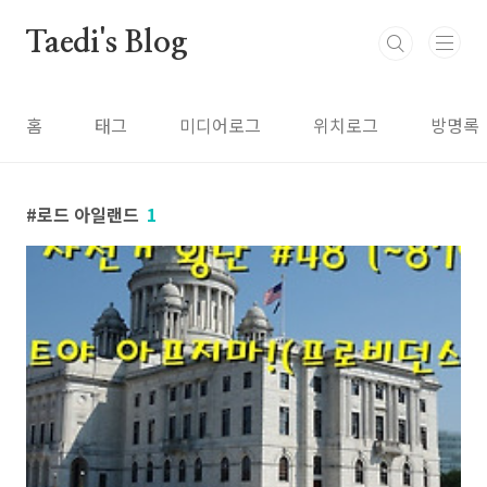
본문 바로가기
Taedi's Blog
홈
태그
미디어로그
위치로그
방명록
로드 아일랜드
1