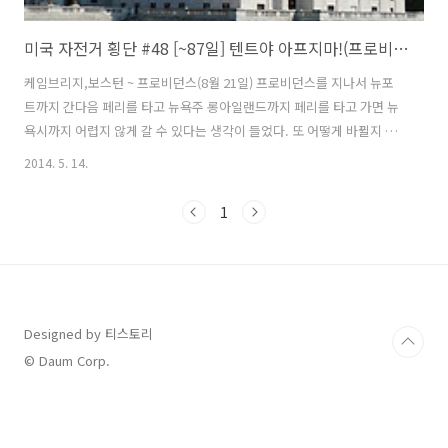
미국 자전거 횡단 #48 [~87일] 텐트야 아프지마!(프로비던스)
케임브리지,보스턴 ~ 프로비던스(8월 21일) 프로비던스를 지나서 뉴포
트까지 간다음 페리를 타고 뉴욕주 롱아일랜드까지 페리를 타고 가면 뉴
욕시까지 어렵지 않게 갈 수 있다는 생각이 들었다. 또 어떻게 바뀔지 모
르겠지만 대강 이런 루트를 잡았다. 무의식적으로 페니어를 자전거에 달
2014. 5. 14.
았는데 다시 생각해보니 여기가 1층이 아닌 3층 이다. 그래서 다시 분리
후 복도로 가지고 나갔다. 짐을 하나씩 들고 오르락 내리락 반복하면서 1
1
층 출입구에 있는 짐들에 대한 도난이 신경이 쓰여서 행동을 빠르게 취했
다. 아침부터 계단을 오르내리며 땀을 쏟아냈다. 어제의 기억은 다 잊고
모텔을 빨리 떠나고 싶을 뿐이다. 불친절한 아주머니의 태도와 그것도 모
자라 팔도 훑고... 잠깐의 경험이 썩 좋지 않은 기억으로 남았다. 에잇~ 다
음부..
Designed by 티스토리
© Daum Corp.