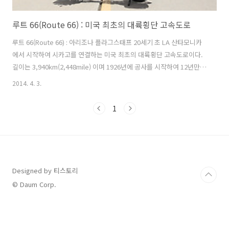
루트 66(Route 66) : 미국 최초의 대륙횡단 고속도로
루트 66(Route 66) : 아리조나 플라그스태프 20세기 초 LA 산타모니카
에서 시작하여 시카고를 연결하는 미국 최초의 대륙횡단 고속도로이다.
길이는 3,940km(2,448mile) 이며 1926년에 공사를 시작하여 12년만에
완성되었다. 1930년대 미국 대공황때 수 많은 사람들이 이길을 따라 서
2014. 4. 3.
부로 새로운 기회를 찾아 떠났다. 출처 : Google 지금은 수 많은 도로들
이 동서로 연결되고 루트 66의 명성은 점차 역사의 뒤안길로 잊혀지고 있
1
다. 하지만 옛 루트 66을 따라 번성하였던 마을들은 루트 66의 역사를 관
광상품으로 만들어 과거의 영광을 되찾으려 노력을 하고 있다.
Designed by 티스토리
© Daum Corp.