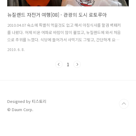
뉴질랜드 자전거 여행[08] - 관광의 도시 로토루아
2010.04.07 숙소에 특별히 먹을것도 없고 해서 아침식사를 할겸 백패커
를 나왔다. 어제 비온 여파로 바람이 많이 불었고, 뉴질랜드에 와서 처음
으로 추위를 느꼈다. 식당에 들어가서 사먹기도 그렇고, 간단하게 요기를
할 생각으로 돌아다니다가 반가운 한글이 쓰여진 슈퍼마켓이 보였다. 주
2010. 6. 8.
인은 한국분이었고..., 난 한국에서처럼 컴라면에 물을 붛고 간단히 아침
식사 를 해결하려 했다. 그런데... 주인아저씨가 하시는 말씀이 여기는 슈
1
퍼에서 컴라면같은 인스턴트 음식에 물을 부어주는 행위가 금지되어 있
다고 한다. 왜그러냐니까? 따로 영업허가가 있엉 한다고 했다. 아무래도
위생관련해서 철저하게 분업하게 되어 있는 것 같다. 그래서 음료수 하나
와 아저씨가 추천해주신 파이 하나를 구입했다. 우리나라 노천에서 파는
굽는..
Designed by 티스토리
© Daum Corp.