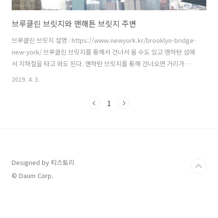
브루클린 브릿지와 맨해튼 브릿지 주변
브루클린 브릿지 설명 : https://www.newyork.kr/brooklyn-bridge-
new-york/ 브루클린 브릿지를 통해서 건너서 올 수도 있고 맨하탄 섬에
서 지하철을 타고 와도 된다. 맨하탄 브릿지를 통해 건너오면 거리가 멀
어 불편할 수 있지만 오는 도중에 리틀이탈리아 와 차이나 타운을 볼 수
2019. 4. 3.
있다. 브루클린 방향으로 브루클린 브릿지를 걷다 보면 계단을 통해 아래
쪽으로 걸어서 덤보 지역에 쉽게 접근 할 수 있다. 2013년 여행할 당시에
1
공터에 어떤 행사가 열리고 있었다. 현재 구글맵을 통해서확인한 결과 더
맥스 패밀리 가든(The Max Family Garden)이라는 이름으로 정원이 조
성되어 있다. Google Map 브루클린 브릿지 (Brooklyn Bridge) 맨하탄
브릿지 (M..
Designed by 티스토리
© Daum Corp.