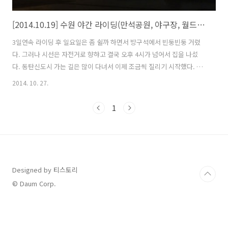
[2014.10.19] 수원 야간 라이딩(만석공원, 야구장, 월드컵 경기장, 수원화성)
3일연속 라이딩 후 일요일은 좀 쉴까 하면서 방구석에서 빈둥빈둥 거렸
다. 그러나 시선은 자전거로 향햐고 결국 오후 4시가 넘어서 집을 나섰
다. 동탄신도시 가는 길은 많이 다녀서 이제 조금씩 질리기 시작했다. 동
탄 가기 전 박지성로와 교차하는 곳에서 농로로 빠졌다. 코스를 넣지 않
2014. 10. 27.
아서 다닐 수 막다른 길이나 큰 대로변 과 맞닿아 있어서 오던 길을 되돌
기를 몇번... 자전거를 타는 재미중 한가지는 가보지 않은 길을 가는 것이
1
다. GPS 로그가 그려지지 않을 길만 찾아서 돌아다니다 보니 지도에는
표시되어 있으나 끊기거나 없어진 길도 나타났다. 지난주 까지만 해도 들
녘에 베지 않은 논이 더 많이 보였던 것 같았는데 이제는 그 반대가 되어
가고 있다. 오늘은 조금만 타고 집에 갈까 하다가 원천리천 자전거 길을
따..
Designed by 티스토리
© Daum Corp.