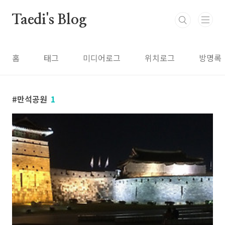
본문 바로가기
Taedi's Blog
홈
태그
미디어로그
위치로그
방명록
만석공원
1