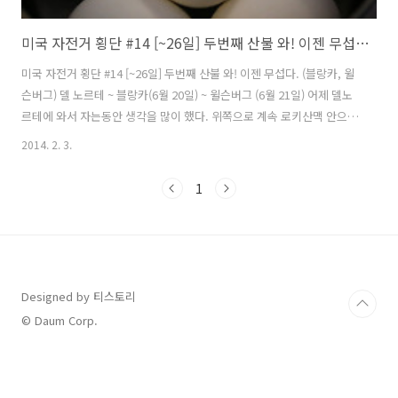
미국 자전거 횡단 #14 [~26일] 두번째 산불 와! 이젠 무섭다. (블랑카, 윌슨버그)
미국 자전거 횡단 #14 [~26일] 두번째 산불 와! 이젠 무섭다. (블랑카, 윌
슨버그) 델 노르테 ~ 블랑카(6월 20일) ~ 윌슨버그 (6월 21일) 어제 델노
르테에 와서 자는동안 생각을 많이 했다. 위쪽으로 계속 로키산맥 안으로
더 들어갈지 아니면 산을 하나 더 타야 하지만 윌슨버그 쪽으로 빠지게
2014. 2. 3.
될경우 로키산맥을 완전히 빠저 나갈수 있다. 원래 계획은 로키산맥의 자
연을 더 보고 즐기려 했지만 어제 본 산불은 내게 두려움으로 다가 왔다.
1
또 언론을 통해 들려오는 로키산맥의 산불소식은 내마음을 위축시켰다.
결국 로키산맥을 관통하는게 아니라 빠저 나가기로 결심하고 길을 나섰
다. 몬테비스타와 알라모사는 로키산맥 안쪽에 너른 평지에 자리한 도시
들이다. 로키산맥을 생각하면 다 산만 있을 것이란 생각을 했으..
Designed by 티스토리
© Daum Corp.