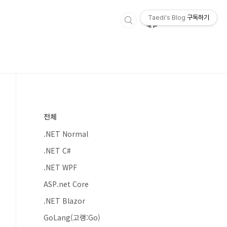
Taedi's Blog
구독하기
전체
.NET Normal
.NET C#
.NET WPF
ASP.net Core
.NET Blazor
GoLang(고랭:Go)