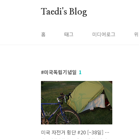
본문 바로가기
Taedi's Blog
홈
태그
미디어로그
위
미국독립기념일
1
미국 자전거 횡단 #20 [~38일] 첫번째 웜샤워 호스트 "Jason" (요크, 링컨)