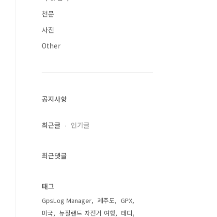
천문
사진
Other
공지사항
최근글
인기글
최근댓글
태그
GpsLog Manager
제주도
GPX
미국
뉴질랜드 자전거 여행
테디