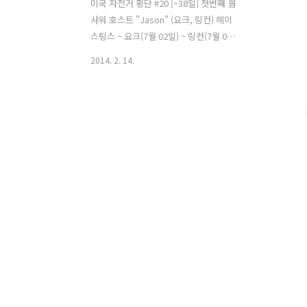
미국 자전거 횡단 #20 [~38일] 첫번째 웜
샤워 호스트 "Jason" (요크, 링컨) 헤이
스팅스 ~ 요크(7월 02일) ~ 링컨(7월 03
일) 새벽같이 일어나서 샤워를 한 다음 계
2014. 2. 14.
란을 삶고 또 식사를 하니 시간이 빠르게
지나갔다. 새벽 5시가 안된 시간에 깨기는
처음인데 아침 공기가 상쾌하다. 어김없
이 오늘도 완전무장하고 떠난다. 어제 텐
트 앞서 처 있던 텐트였는데 나처럼 놀러
온줄 알았다. 한참후에나 차 한대가 와서
텐트 앞에 주차를 하는 소리가 텐트 안으
로 들려와서 확인해보니 여행객은 아닌듯
보였고 이곳에서 텐트 치고 생활하는 사
람으로 보였다. 어제는 인사를 못해서 혹
시라도 아침에 보게 되면 인사를 하려 했
는데 차도 없고 인기척도 없는 것을 보니
어디 나간것 같았다. 내일은 링컨
(Lincoln)에 ..