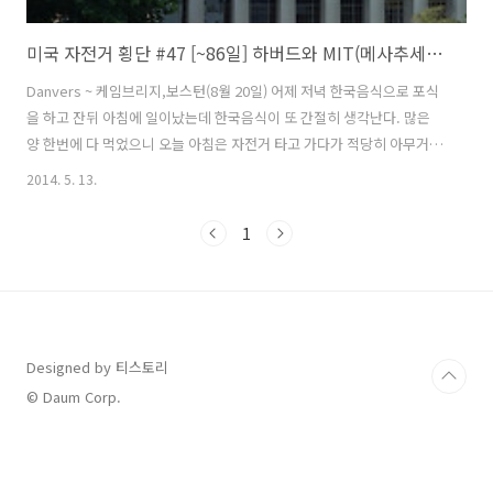
미국 자전거 횡단 #47 [~86일] 하버드와 MIT(메사추세츠공대)
Danvers ~ 케임브리지,보스턴(8월 20일) 어제 저녁 한국음식으로 포식
을 하고 잔뒤 아침에 일이났는데 한국음식이 또 간절히 생각난다. 많은
양 한번에 다 먹었으니 오늘 아침은 자전거 타고 가다가 적당히 아무거나
사먹어야겠다. 떠나기전 타이어 공기압을 체크후 바람을 넣어 주었는데
2014. 5. 13.
주기적으로 바람이 빠지는 현상이 나타난다. 타이어나 튜브 자체는 문제
가 없는 것 같은데 림테이프 문제일수도 있고 타이어도 수명을 다해가고
1
있다. 이제 얼마 안남았으니 그때까지 참아보자... 자전거 여행 3개월 다
되어가니까 페니어 색은 바래지고 기타 요품들도 하나둘 문제가 발생하
기 시작한다. 아직까지 충분히 쓸만하니 뉴욕까지는 어떻게 되겠지... 도
시에 들어오면서 도로포장 구간을 만났다. 노면은 죄다 벋겨 놓은 상태라
승차..
Designed by 티스토리
© Daum Corp.