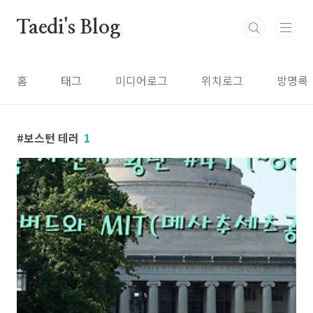
본문 바로가기
Taedi's Blog
홈
태그
미디어로그
위치로그
방명록
보스턴 테러
1