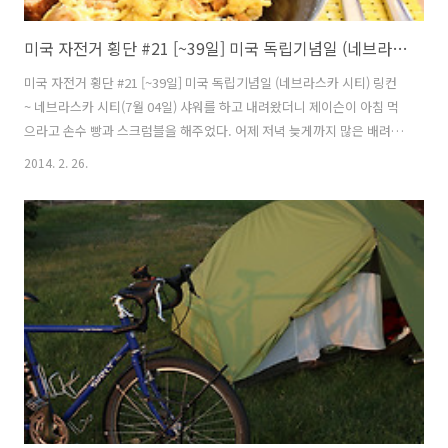
미국 자전거 횡단 #21 [~39일] 미국 독립기념일 (네브라스카 시티)
미국 자전거 횡단 #21 [~39일] 미국 독립기념일 (네브라스카 시티) 링컨
~ 네브라스카 시티(7월 04일) 샤워를 하고 내려왔더니 제이슨이 아침 먹
으라고 손수 빵과 스크럼블을 해주었다. 어제 저녁 늦게까지 많은 배려와
함께 신경 써준거 만으로도 고마울 따름인데 오늘 아침까지 차려주어서
2014. 2. 26.
몸둘바를 모르겠다. 떠나는 시간까지 따듯한 정을 느끼게 해주었다. 오늘
은 미국 국경일인 독립기념일이다. 휴일이라서 그런지 아침부터 라이딩
하려는 준비를 한다. 제이슨과 마지막 인사를 나누고 나도 출발했다. 독
립기념일이라 굉장히 시끌벅적 할줄 알았는데 의외로 차분하게 하루를
시작하는 것 같았다. 부탄가스가 떨어져서 왔는데 여기는 푸드마켓 전용
이라 매장안에는 없었다. 물과 식료품을 구입하고 나서 페니어 안에 담고
있을때 ..