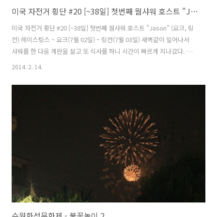
미국 자전거 횡단 #20 [~38일] 첫번째 웜샤워 호스트 "Jason" (요크, 링컨)
미국 자전거 횡단 #20 [~38일] 첫번째 웜샤워 호스트 "Jason" (요크, 링
컨) 헤이스팅스 ~ 요크(7월 02일) ~ 링컨(7월 03일) 새벽같이 일어나서
샤워를 한 다음 계란을 삶고 또 식사를 하니 시간이 빠르게 지나갔다. 새
벽 5시가 안된 시간에 깨기는 처음인데 아침 공기가 상쾌하다. 어김없이
2014. 2. 14.
오늘도 완전무장하고 떠난다. 어제 텐트 앞서 처 있던 텐트였는데 나처럼
놀러온줄 알았다. 한참후에나 차 한대가 와서 텐트 앞에 주차를 하는 소
리가 텐트 안으로 들려와서 확인해보니 여행객은 아닌듯 보였고 이곳에
서 텐트 치고 생활하는 사람으로 보였다. 어제는 인사를 못해서 혹시라도
아침에 보게 되면 인사를 하려 했는데 차도 없고 인기척도 없는 것을 보
니 어디 나간것 같았다. 내일은 링컨(Lincoln)에 ..
수원화성문화제 - 불꽃놀이 2