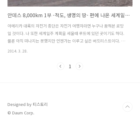
안데스 8,000km 1부 -적도, 생명의 땅- 편에 나온 세계일주 자전거 여행자
아메리카 대륙의 자전거 종단은 자전거 여행자라면 누구나 꿈꿔본 로망
일 것이다. 나 또한 세계일주 계획을 세울때 루트에 있던 곳이기도 하다.
물론 아직 떠나지는 못했지만 언젠가는 이루고 싶은 버킷리스트이다. 그
래서 TV에서 남미 관련 방송이나 다큐멘터리를 방영할 경우 꼼꼼하게 챙
2014. 3. 28.
겨보는 편이다. 엄홍길 대장님이 출연하는 월드컵 특집 안데스 8,000km
1부 - 적도, 생명의 땅 - 편에서 에콰도르의 코토팍시 산을 트렉킹 후 만
1
난 자전거 여행자와의 잠깐의 조우가 있었다. 코토팍시 산(Cotopaxi)은
해발 5,897m이며 에콰도르 안데스 산맥에 있다. 활화산이며 산 정상에
는 만년설이 쌓여있다. 케추아 족 원주민은 코토팍시 화산을 달의 산 이
라 해서 신성하게 여긴다고 한다. 구글맵 : http://goo.g..
Designed by 티스토리
© Daum Corp.