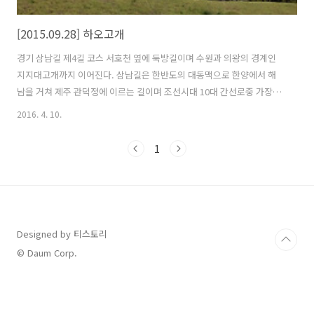
[2015.09.28] 하오고개
경기 삼남길 제4길 코스 서호천 옆에 둑방길이며 수원과 의왕의 경계인
지지대고개까지 이어진다. 삼남길은 한반도의 대동맥으로 한양에서 해
남을 거쳐 제주 관덕정에 이르는 길이며 조선시대 10대 간선로중 가장 긴
길이다. 삼남 : 호서(충청도), 호남(전라도), 영남(경사도) 지방을 일컷는
2016. 4. 10.
말 서호천은 북수원의 중심을 관통하며 그 시작은 광교산의 파장저수지
로부터 시작한다. 9월 말이 되니까 이제 푸르렀던 나무잎은 낙옆이 되어
1
바닥으로 떨어지고 있다. 한달 만 지나면 점차 싸늘해 지고 올해도 막바
지로 치닫는다. 의왕시에서 조성한 산들길 작년까지만 해도 왼쪽에 나무
들이 많이 심어져 있었는데 자 베어버린거 같다. 더울 때는 수풀이 있어
바람이 불면 시원한 장소였는데 나무들이 베어지니 을씨년 스럽기만 하
다. 안양천 ..
Designed by 티스토리
© Daum Corp.