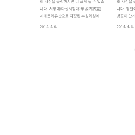
※ 사진을 클릭하시면 더 크게 볼 수 있습
※ 사진을 
니다. 서장대(화성서장대:華城西將臺)
니다. 평일
세계문화유산으로 지정된 수원화성에 포
벚꽃이 만개
함되어 있다. 팔달산 정상에 있으며 수원
꽃을 구경하
2014. 4. 6.
2014. 4. 6.
시의 모습을 한눈에 볼 수 있기도 하다. 서
나오는 것을
쪽의 높은 곳에 만들어 장수가 올라가서
것 같다. 
지휘하는 곳이다. 안타깝게도 2006년 5
으로 따듯해
월 1일 새벽에 방화로 인해 소실되었다가
이상 빨라졌
. 복원되었고, 또 1996년에도 불이 난 적
을 시샘하는
이 있다. 다시는 이런 불행한 사건이 일어
꽃이 많이 
나지 않기를 기원한다. 화성장대(華城將
해 평소 보
臺) 정조가 직접 편액(扁額)을 직접 썼다.
다. 서장대
서노대(西弩臺) : 오른쪽 이곳에서는 군사
리까지 피어
명령에 따라 오방색 깃발을 흔들어 명령
외국인 관광
을 전하기도 하고, 또 쇠뇌라는 큰 화살을
이고 비도 
날리기도 하였다 서노대에 오르면 성밖의
것을 잘한거
서쪽이 한눈에 들어 오며 적으로부터 군
사 지휘소를 효과적으로 보..