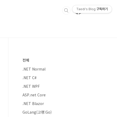
Taedi's Blog
구독하기
전체
.NET Normal
.NET C#
.NET WPF
ASP.net Core
.NET Blazor
GoLang(고랭:Go)