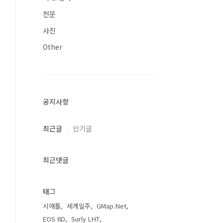
천문
사진
Other
공지사항
최근글
인기글
최근댓글
태그
시애틀
세계일주
GMap.Net
EOS 6D
Surly LHT