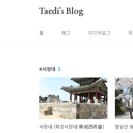
본문 바로가기
Taedi's Blog
홈
태그
미디어로그
위
서장대
2
서장대 (화성서장대:華城西將臺)
팔달산 