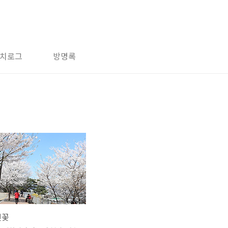
치로그
방명록
벚꽃