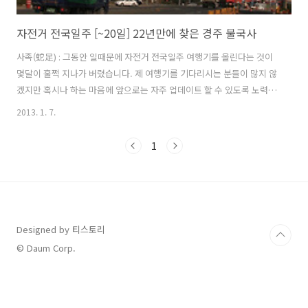
자전거 전국일주 [~20일] 22년만에 찾은 경주 불국사
사족(蛇足) : 그동안 일때문에 자전거 전국일주 여행기를 올린다는 것이
몇달이 훌쩍 지나가 버렸습니다. 제 여행기를 기다리시는 분들이 많지 않
겠지만 혹시나 하는 마음에 앞으로는 자주 업데이트 할 수 있도록 노력하
겠습니다.(이마음 또 언제 변할지 몰라요...^^) 그럼 끊어졌던 여행기를
2013. 1. 7.
계속 이어가겠습니다. (2012년 08월 30일에 작성했던 글을 4개월만에
작성을 마쳤습니다. ) 추가 : 전날 사진 찍으면서 ISO 감도를 800으로 해
1
놓고 변경을 하지 않은 상태로 오전까지 찍었습니다. 그랬더니 사진 입자
가 거칠어서 사진 품질이 좋지 않습니다. 해변가를 돌아서 경주로 들어갈
까도 생각하다가 울산을 거쳐 7번국도를 통해 경주로 가기로 결정하고
울산화학공단쪽으로 길을 들어섰다. (그땐 몰랐다. 그 길이 지옥의..
Designed by 티스토리
© Daum Corp.