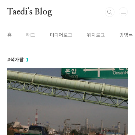
본문 바로가기
Taedi's Blog
홈
태그
미디어로그
위치로그
방명록
석가탑
1