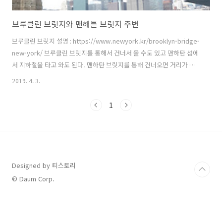
브루클린 브릿지와 맨해튼 브릿지 주변
브루클린 브릿지 설명 : https://www.newyork.kr/brooklyn-bridge-
new-york/ 브루클린 브릿지를 통해서 건너서 올 수도 있고 맨하탄 섬에
서 지하철을 타고 와도 된다. 맨하탄 브릿지를 통해 건너오면 거리가 멀
어 불편할 수 있지만 오는 도중에 리틀이탈리아 와 차이나 타운을 볼 수
2019. 4. 3.
있다. 브루클린 방향으로 브루클린 브릿지를 걷다 보면 계단을 통해 아래
쪽으로 걸어서 덤보 지역에 쉽게 접근 할 수 있다. 2013년 여행할 당시에
1
공터에 어떤 행사가 열리고 있었다. 현재 구글맵을 통해서확인한 결과 더
맥스 패밀리 가든(The Max Family Garden)이라는 이름으로 정원이 조
성되어 있다. Google Map 브루클린 브릿지 (Brooklyn Bridge) 맨하탄
브릿지 (M..
Designed by 티스토리
© Daum Corp.