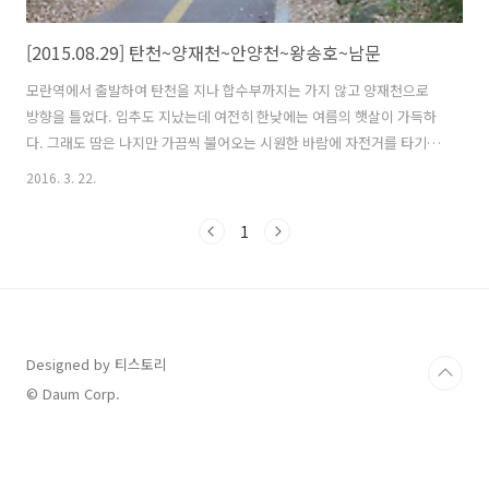
[2015.08.29] 탄천~양재천~안양천~왕송호~남문
모란역에서 출발하여 탄천을 지나 합수부까지는 가지 않고 양재천으로
방향을 틀었다. 입추도 지났는데 여전히 한낮에는 여름의 햇살이 가득하
다. 그래도 땀은 나지만 가끔씩 불어오는 시원한 바람에 자전거를 타기에
좋은날이다. 양재천은 강남과 서초를 지나 과천까지 이어진다. 주변에 아
2016. 3. 22.
파트가 밀집되어 있어 쾌적하고 안양천이나 탄천에 비해 관리가 잘 되어
있다. 길도 잘 정비되어 있고 일부구간은 일방통행이라 맞은편에서 오는
1
자전거와 부딪힐 걱정은 하지 않아도 된다. 강남 부자들중 부자들만 산다
는 도곡동 타워펠리스 가끔 뉴스에 등장하는 곳이기도 하다. 부럽진 않지
만 저런곳에서의 삶은 어떨지 궁금하긴 하다. 서초와 강남을 지나 과천
가기 전까지는 시골 풍경이 이어진다. 앞서 오던곳과는 많이 달라 보인
다. 전방에 관악산이..
Designed by 티스토리
© Daum Corp.