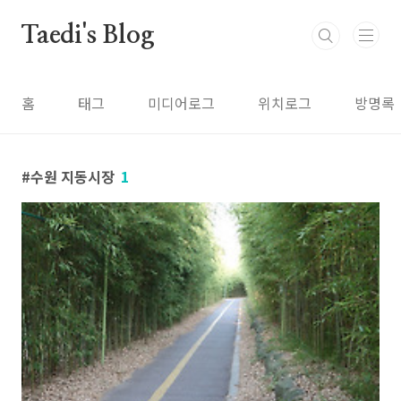
본문 바로가기
Taedi's Blog
홈
태그
미디어로그
위치로그
방명록
수원 지동시장
1