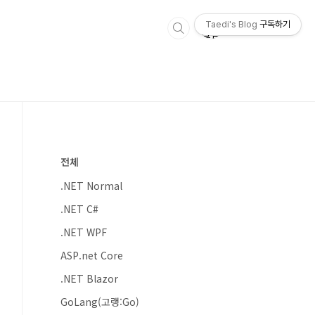
Taedi's Blog
구독하기
전체
.NET Normal
.NET C#
.NET WPF
ASP.net Core
.NET Blazor
GoLang(고랭:Go)