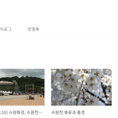
치로그
방명록
[2014.08.10] 수원화성, 수원천 우중 라이딩
수원천 벚꽃과 풍경