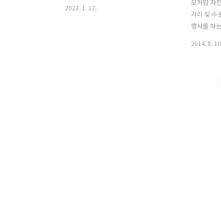
모처럼 자전
2023. 1. 17.
거리 및 수
행사를 하는
오고 가는
2014. 8. 10
온 뒤라 과
궁금하다. 
렸는지 전통
하고 있었다
왔는데 날씨
분전에 소나
내렸거니 생
오하고 나온
이다 보니 
윽고 간곳은
서포루 북
다른 곳으로
전거 한시간
가기도 아쉽
기를 ..