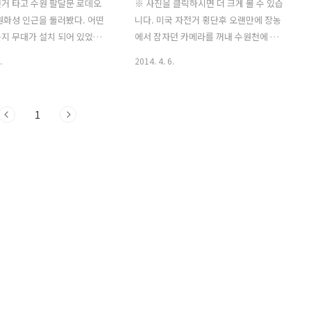
거 타고 수원 팔달문 로데오
※ 사진을 클릭하시면 더 크게 볼 수 있습
원화성 인근을 둘러봤다. 어떤
니다. 미국 자전거 횡단후 오랜만에 장농
지 무대가 설치 되어 있었고
에서 잠자던 카메라를 꺼내 수원천에 나
 사람들도 많았는데 소나기가
갔다. 화려하진 않지만 벚꽃 개화시기라
.
2014. 4. 6.
연 무사히 행사를 할 수 있을지
꽃들이 화사하게 폈다. 바람은 다소 불었
수원행궁 앞에서도 행사가 열
지만 날씨가 하늘도 맑고 좋았다. 갑자기
복장을 한 사람들이 막 철수
추워진 날씨에 바람까지 불어 벚꽃이 많
1
. 근 한달만에 라이딩 하러 나
이 떨어지긴 했지만 지금이 딱 절정인 듯
가 수상하다. 집을 나오기 30
하다. 아직 개천은 겨울잠을 자고 있다. 벚
기가 잠시 쏟아져서 이제 다
꽃과 함께 개나리도 화사하게 폈다. 조팝
각했는데 약간은 비 맞을 각
나무 수원천 팔달문 일대에는 몇년전까지
것도 사실이다. 마실 라이딩
만 해도 복개가 덮여 있었는데 청개천 처
거리와 속도는 그냥저냥~~~ 이
럼 복개를 걷어 버리고 자연하천으로 다
 수원화성 화서문 장안문 북
시 되돌리는 공사를 했다. 그 덕분에 수원
포루 화서문과 장안문을 보고
천을 찾는 사람들도 많아 졌고 광교저수
 가려는데 비가 쏟아진다. 자
지까지 자전거도로 와 산책로가 연결됐
도 못탔는데 그냥 집에 돌아
다. 또 수원화성과도 한층 가까워졌다. 수
고 다리 밑에서 비가 잦아 들
원 팔달문 근처 지동시장