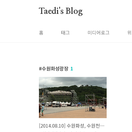
본문 바로가기
Taedi's Blog
홈
태그
미디어로그
위
수원화성광장
1
[2014.08.10] 수원화성, 수원천 우중 라이딩