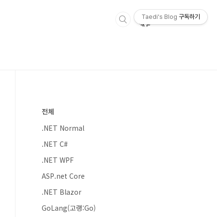
Taedi's Blog
구독하기
전체
.NET Normal
.NET C#
.NET WPF
ASP.net Core
.NET Blazor
GoLang(고랭:Go)