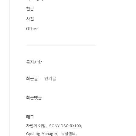
천문
사진
Other
공지사항
최근글
인기글
최근댓글
태그
자전거 여행
SONY DSC-RX100
GpsLog Manager
뉴질랜드