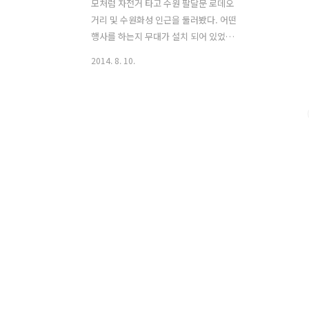
모처럼 자전거 타고 수원 팔달문 로데오
거리 및 수원화성 인근을 둘러봤다. 어떤
행사를 하는지 무대가 설치 되어 있었고
오고 가는 사람들도 많았는데 소나기가
2014. 8. 10.
온 뒤라 과연 무사히 행사를 할 수 있을지
궁금하다. 수원행궁 앞에서도 행사가 열
렸는지 전통복장을 한 사람들이 막 철수
하고 있었다. 근 한달만에 라이딩 하러 나
왔는데 날씨가 수상하다. 집을 나오기 30
분전에 소나기가 잠시 쏟아져서 이제 다
내렸거니 생각했는데 약간은 비 맞을 각
오하고 나온것도 사실이다. 마실 라이딩
이다 보니 거리와 속도는 그냥저냥~~~ 이
윽고 간곳은 수원화성 화서문 장안문 북
서포루 북포루 화서문과 장안문을 보고
다른 곳으로 가려는데 비가 쏟아진다. 자
전거 한시간도 못탔는데 그냥 집에 돌아
가기도 아쉽고 다리 밑에서 비가 잦아 들
기를 ..