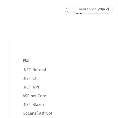
Taedi's Blog
구독하기
전체
.NET Normal
.NET C#
.NET WPF
ASP.net Core
.NET Blazor
GoLang(고랭:Go)