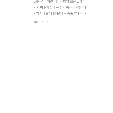
1994년 세계를 떠들석하게 했던 슈메이
커 레비 9 혜성과 목성의 충돌 사건을 기
억하시나요? 1994년 7월 중순 약 1주일
간에 걸쳐 태양계에서 가장 큰 행성 목성
2008. 10. 10.
과 충돌하며 세계인을 흥분케 했던 우주
대 사건이었습니다. 태양계에서 혜성과
목성의 충돌은 약 1,000년에 한번 있을가
말까 하는 우주쇼라고 합니다. 그런 우주
쇼를 내생에서 볼 수 있다는것이 얼마나
큰 행운인지를 몰랐습니다. (1994년 슈메
이커 레비9 혜성과 목성의 살제 충돌영상
입니다.) 이 혜성은 1993년 3월 미국의 팔
로마 천문대에서 슈메이커 부부와 레비에
의해 발견되었습니다. 혜성은 보통 태양
에 가까우면서 코마(혜성의 핵)를 중심으
로 혜성에 잔존하는 얼음과 먼지들이 증
발하게 됩니다. 이것이 바로 우리가 보는
혜성의 꼬리라고 말합니다...