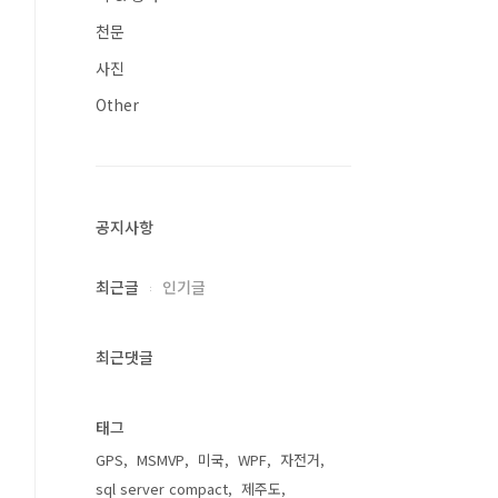
천문
사진
Other
공지사항
최근글
인기글
최근댓글
태그
GPS
MSMVP
미국
WPF
자전거
sql server compact
제주도