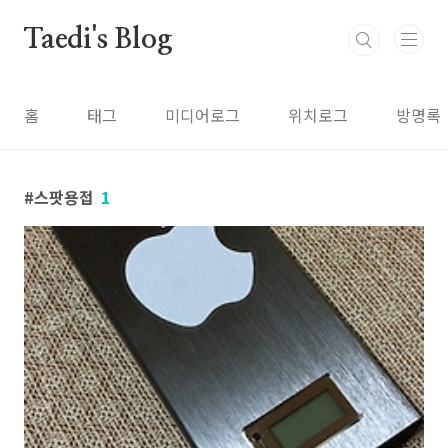
본문 바로가기
Taedi's Blog
홈
태그
미디어로그
위치로그
방명록
스팟용접
1