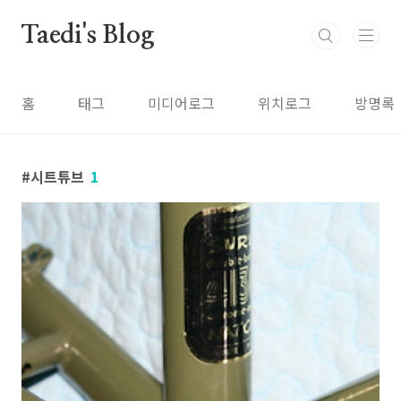
본문 바로가기
Taedi's Blog
홈
태그
미디어로그
위치로그
방명록
시트튜브
1