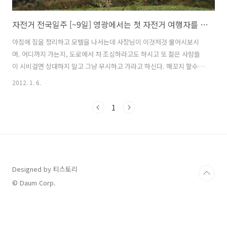
자전거 전국일주 [~9일] 영광에서는 첫 자전거 여행자를 목포에서는 비를 만났다.
아침에 짐을 정리하고 모텔을 나서는데 사장님이 이것저것 물어시보시
며. 어디까지 가는지, 도로에서 차 조심하라고도 하시고 또 젊은 사람들
이 시비걸면 상대하지 말고 그냥 무시하고 가라고 하신다. 해꼬지 할수도
있으니 말이다. 그러면서 커피도 타주시고 물도 떠가라고 하며 제차 격려
2012. 1. 6.
와 조심하라는 당부의 말씀을 하셨다. 점차 우리나라도 자전거 여행자들
이 많아지니까 자연스럽게 그런 모습을 접하게 되면서 관심도 갖고 인식
1
도 좋아지는 것 같다. 매우 바람직한 현상이다. 그렇지만 한편으론 내가
그분들에게 민폐가 되지는 않을까 하는 생각으로 지나가면서 매우 조심
하려고 노력한다. 낮과 밤의 기온차로 인해서 산과 들에는 낮으막한 안개
가 드리워져 있고, 태양이 비추지 않아 날씨가 매우 쌀쌀하다. 옷을 껴입
을까 하다가도 안개가 ..
Designed by 티스토리
© Daum Corp.