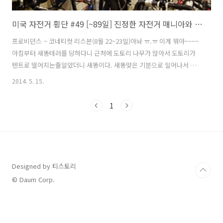
미국 자전거 횡단 #49 [~89일] 진정한 자전거 매니아와 오스트리안 세퍼트 키리와 키무
프로비던스 ~ 코네티컷 리스본(8월 22~23일)아놔 ㅠ.ㅠ 이게 뭐야~~~~
아침부터 새똥테러를 당하다니 근처에 도토리 나무가 많아서 도토리가
텐트로 떨어지는줄알았더니 새똥이다. 새똥맞은 기분으로 일어나서 기
분도 참 똥같다. ㅠ.ㅠ부쩍 아침 저녁으로 일교차가 많아져 새벽에는 텐
2014. 5. 15.
트가 젖는 일이 종종 발생했다.다행히 하침 햇살이 좋아서 볕에 말리면
금방 마를것 같다.텐트 플라이도 멀리 있는 테이블에 얹어서 널어 놓고
1
이너 텐트보다는플라이가 빠르게 마른다. 따따한 아침 햇살에 잠시 하늘
을 쳐다봤다. 이제 여행도 끝이구나 생각하니 못내 아쉽다.유럽은 이미
물건너 갔지만 뉴욕가면 일정은 항상 바뀔 수 있으니까그때 다시 생각해
보자...다른 곳에 소리가 들리지 않도록 작게 하고 음악을 들었는데 귀에
착착 감긴다. 내..
Designed by 티스토리
© Daum Corp.