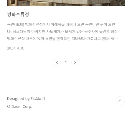
방화수류정
용연(龍淵) 방화수류정에서 아래쪽을 내려다 보면 용연이란 못이 보인
다. 정조대왕이 아버지인 사도세자가 모셔져 있는 용주사에 들린후 항상
방화수류정 마루에 앉아 용연을 한참동안 쳐다보다 가셨다고 한다. 정조
대왕의 오언율시中 :
2014. 4. 8.
http://blog.naver.com/oscar12/130095657521 방화수류정(訪花
隨柳亭) 정조 대왕이 1794년(정조 18) 수원 천도를 위해 화성을 축조할
1
때 성곽 위에 꾸며졌던 정자와 누각 가운데 하나이다. (출처 : 네이버 지식
백과) 방화수류정(訪花隨柳亭)과 용연(龍淵)
Designed by 티스토리
© Daum Corp.