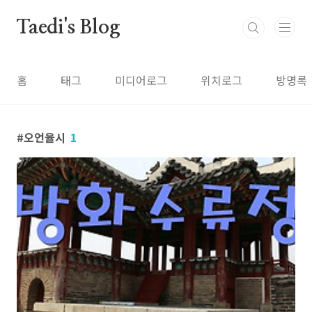
본문 바로가기
Taedi's Blog
홈
태그
미디어로그
위치로그
방명록
오언율시
1