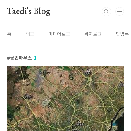
본문 바로가기
Taedi's Blog
홈
태그
미디어로그
위치로그
방명록
올인하우스
1