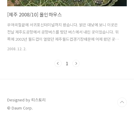
[제주 2008/10] 올인하우스
우여곡절끝에 서귀포신터미널까지 왔습니다. 밝은 대낮에 보니 이곳은
전날 제주도공항에서 공항버스를 탔던 버스에서 내린 곳이었습니다. 뒤
쪽에 2002년 월드컵이 열렸던 제주월드컵경기장때문에 어제 왔던 곳이
라는 것을 알았습니다. 시간이 3시가 다 되었기에 섭지코지까지 가려면
2008. 12. 2.
부지런히 가야 했습니다. 터미널에서 3시에 출발하는 차표를 끊었습니
다. 섭지코지 입구까지는 2시간 가까이 걸렸습니다. 제주 해안 일주도로
1
1132번을 따라 가는데, 지나가는 곳마다 차창밖으로 보이는 풍경은 멋있
고 아름다운 한폭의 그림같기도 했습니다. 비록 차안에서 보는것으로 만
족했지만, 다음에는 해안일주도로를 따라 자전거로 가볼 작정입니다. 버
스기사아저씨에게 이것저것 여쭈어보면서 남은 제주도 일정과 코스를
지도와 같이 확인하면서 머리속에 ..
Designed by 티스토리
© Daum Corp.