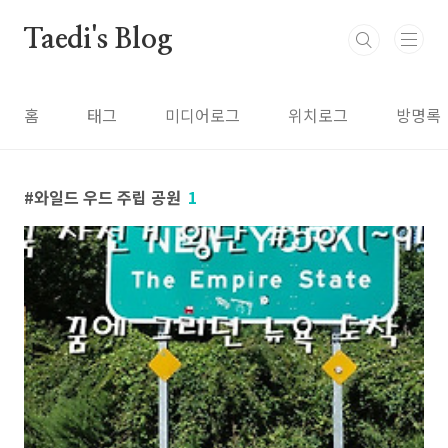
본문 바로가기
Taedi's Blog
홈
태그
미디어로그
위치로그
방명록
와일드 우드 주립 공원
1