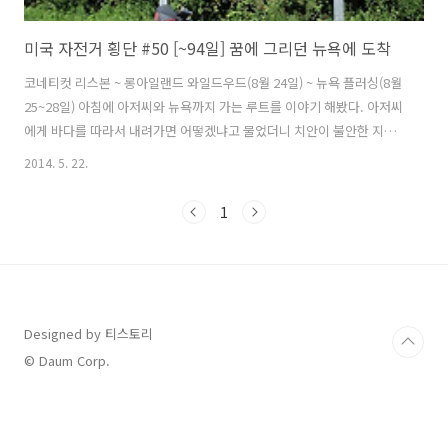
미국 자전거 횡단 #50 [~94일] 꿈에 그리던 뉴욕에 도착
코네티컷 리스본 ~ 롱아일랜드 와일드우드(8월 24일) ~ 뉴욕 플러싱(8월
25~28일) 아침에 아저씨와 뉴욕까지 가는 루트를 이야기 해봤다. 아저씨
에게 바다를 따라서 내려가면 어떻겠냐고 물었더니 치안이 불안한 지역
이 많다고 하시면서 롱아일랜드까지 페리를 타고 건너간 다음 퀸즈를 통
2014. 5. 22.
해서 맨하탄까지 가는게 좋겠다고 하셨다. 그리고 롱아일랜드까지 직접
데려다 주신다고 했다. 반나절 잡고 자전거 타고 가려 했는데 시간을 벌
1
은 것 같다. 아주머니는 키무를 데리고 애견 테스트에 가시기 위해 일찍
집을 나가셨다고 한다. 키리도 데리고 갈줄 알았는데 집에 남아 있다. 아
저씨가 따듯한 커피를 주셔서 마신후 식사를 하였다. 2살짜리 어린 키무
는 친해지기가 어려웠는데 의젓한? 키무는 다가가거나 만져도 짖지도 않
고 헤어지..
Designed by 티스토리
© Daum Corp.