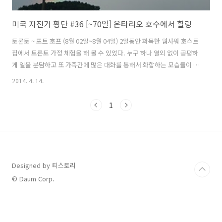
미국 자전거 횡단 #36 [~70일] 온타리오 호수에서 힐링
토론토 ~ 포트 호프 (8월 02일~8월 04일) 2일동안 화목한 웜샤워 호스트
집에서 토론토 가정 체험을 해 볼 수 있었다. 누구 하나 열외 없이 공평하
게 일을 분담하고 또 가족간에 많은 대화를 통해서 화합하는 모습들이 매
우 인상적이었다. 캐나다 국경을 넘어서 타고 왔던 워터프론트 트레일길
2014. 4. 14.
을 호스트가 지도를 프린트 해서 주었다. 오샤와에서 코버그까지 약
50km정도 되는 거리다. 토론토부터 오샤와까지는 열차를 타고 갈 예정
1
인데 호스트가 역까지 안내 해준다고 했다. 이틀동안 나의 안식처가 되었
던 잠자리 호스트가 날 위해서 중국만두들 요리해 주었는데 그의 세심함
을 엿볼 수 있었다. 호스트는 환경과 에너지 절약, 친환경농업등 환경 보
호관련 일을 한다고 했다. 몇년전 우리나라 강을 심하게 오염시켰던 녹조
사진..
Designed by 티스토리
© Daum Corp.