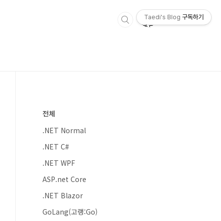
Taedi's Blog
구독하기
전체
.NET Normal
.NET C#
.NET WPF
ASP.net Core
.NET Blazor
GoLang(고랭:Go)