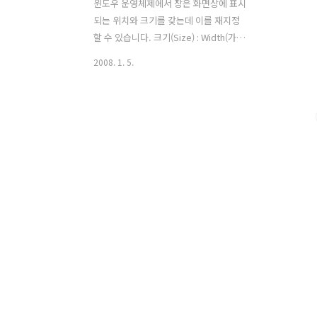
윈도우 운영체제에서 창은 화면상에 표시
되는 위치와 크기를 갖는데 이를 재지정
할 수 있습니다. 크기(Size) : Width(가
로), Height(세로) Window 클래스는
2008. 1. 5.
FrameworkElement로부터 Width와
Height 프로퍼티를 상속 받습니다. 따라
서 다음처럼 다음과 같이 생성자에서 이
프로퍼티의 값을 재정의 할 수 있습니다.
Width와 Height는 초기에는 정의돼 있지
않으며 프로그램에서 따로 정의하지 않는
한 계속 이런 상태로 남습니다. 따라서 이
를 달리 표현하면 NaN(숫자가 아님:not
a number)값을 갖게 합니다. 창의 실제
크기를 얻기 위해서는 Width와 Height
프로퍼티를 사용해서는 안 되며
ActualWdith, ActualHeight 프로퍼티를
사용해야 합..