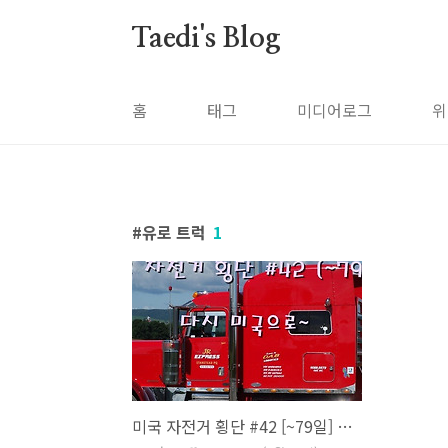
본문 바로가기
Taedi's Blog
홈
태그
미디어로그
위
유로 트럭
1
미국 자전거 횡단 #42 [~79일] 다시 미국으로~