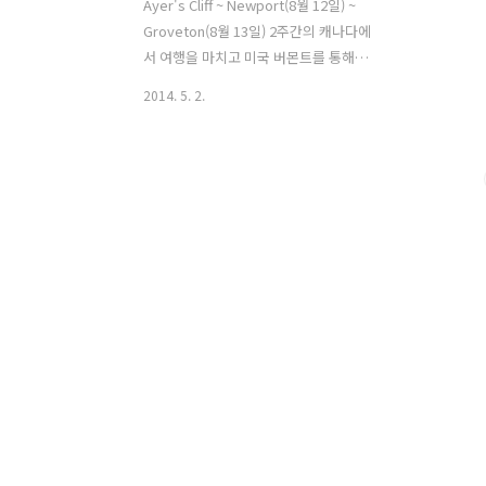
Ayer's Cliff ~ Newport(8월 12일) ~
Groveton(8월 13일) 2주간의 캐나다에
서 여행을 마치고 미국 버몬트를 통해서
넘어간다. 캐나다의 일정은 아쉽게 마무
2014. 5. 2.
리 되지만 그래도 좋은 사람들을 많이 만
나 즐거웠다. 나중에 기회가 된다면 토론
트, 몬트리올, 오타와 같은 도시들을 꼭 다
시 가보고 싶다. 하루에 이동하는 거리가
많지 않기에 요즘은 아침에 느긋하게 출
발 준비를 한다. 쫓기듯 다음 목적지를 향
해 새벽이나 아침일찍 출발해야 된다는
부담감이 없어졌다. 캠핑장에서 아침식사
를 하지 않고 나와서 서브웨이에 먹기위
해 들어갔다. 미국에서는 서브웨이를 잘
이용하지 않았는데 캐나다에서는 몇번 이
용했다. 메뉴는 실수하지 않기 위해 늘 주
문하는 것으로 했다. 괜히 다른거 주문하
다가 맛없으면 후회..