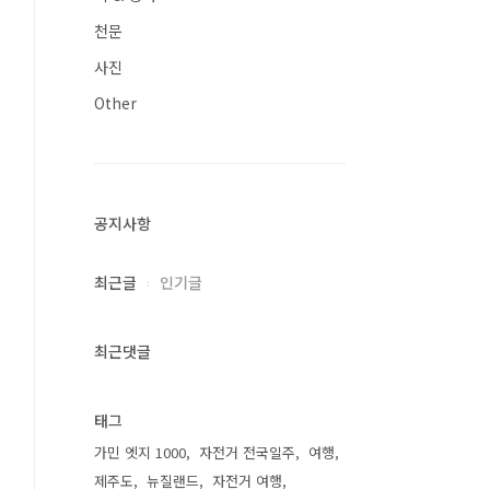
천문
사진
Other
공지사항
최근글
인기글
최근댓글
태그
가민 엣지 1000
자전거 전국일주
여행
제주도
뉴질랜드
자전거 여행